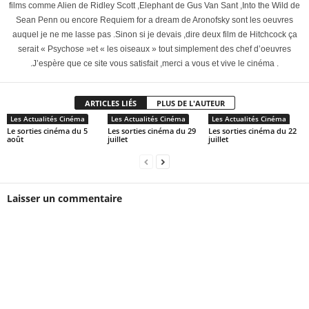
films comme Alien de Ridley Scott ,Elephant de Gus Van Sant ,Into the Wild de
Sean Penn ou encore Requiem for a dream de Aronofsky sont les oeuvres
auquel je ne me lasse pas .Sinon si je devais ,dire deux film de Hitchcock ça
serait « Psychose »et « les oiseaux » tout simplement des chef d’oeuvres
.J’espère que ce site vous satisfait ,merci a vous et vive le cinéma .
ARTICLES LIÉS
PLUS DE L'AUTEUR
Les Actualités Cinéma
Les Actualités Cinéma
Les Actualités Cinéma
Le sorties cinéma du 5
Les sorties cinéma du 29
Les sorties cinéma du 22
août
juillet
juillet
Laisser un commentaire