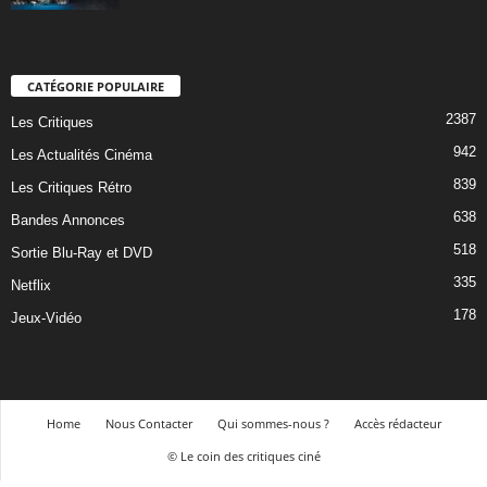
CATÉGORIE POPULAIRE
2387
Les Critiques
942
Les Actualités Cinéma
839
Les Critiques Rétro
638
Bandes Annonces
518
Sortie Blu-Ray et DVD
335
Netflix
178
Jeux-Vidéo
Home
Nous Contacter
Qui sommes-nous ?
Accès rédacteur
© Le coin des critiques ciné