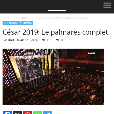
Home
Les Actualités Cinéma
César 2019: Le palmarès complet
LES ACTUALITÉS CINÉMA
César 2019: Le palmarès complet
Par
Orel
-
février 23, 2019
418
0