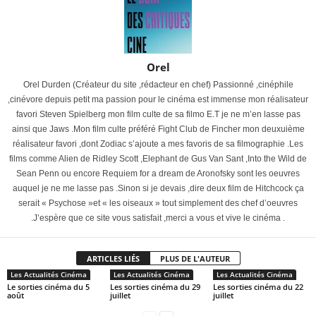
Orel
Orel Durden (Créateur du site ,rédacteur en chef) Passionné ,cinéphile
,cinévore depuis petit ma passion pour le cinéma est immense mon réalisateur
favori Steven Spielberg mon film culte de sa filmo E.T je ne m’en lasse pas
ainsi que Jaws .Mon film culte préféré Fight Club de Fincher mon deuxuième
réalisateur favori ,dont Zodiac s’ajoute a mes favoris de sa filmographie .Les
films comme Alien de Ridley Scott ,Elephant de Gus Van Sant ,Into the Wild de
Sean Penn ou encore Requiem for a dream de Aronofsky sont les oeuvres
auquel je ne me lasse pas .Sinon si je devais ,dire deux film de Hitchcock ça
serait « Psychose »et « les oiseaux » tout simplement des chef d’oeuvres
.J’espère que ce site vous satisfait ,merci a vous et vive le cinéma .
ARTICLES LIÉS
PLUS DE L'AUTEUR
Les Actualités Cinéma
Les Actualités Cinéma
Les Actualités Cinéma
Le sorties cinéma du 5
Les sorties cinéma du 29
Les sorties cinéma du 22
août
juillet
juillet