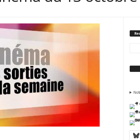
Rec
Sui
Not