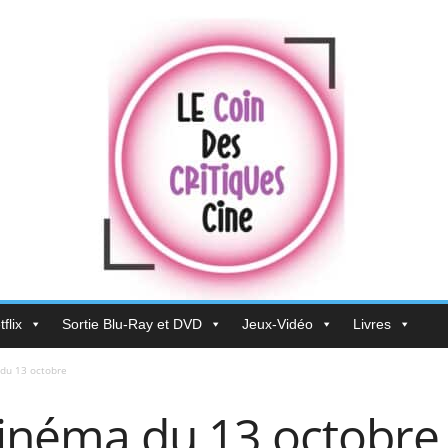
flix
Sortie Blu-Ray et DVD
Jeux-Vidéo
Livres
 du 13 octobre
cinéma du 13 octobre