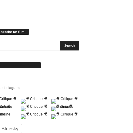
herche un film
vez-nous sur Facebook
re Instagram
Bluesky