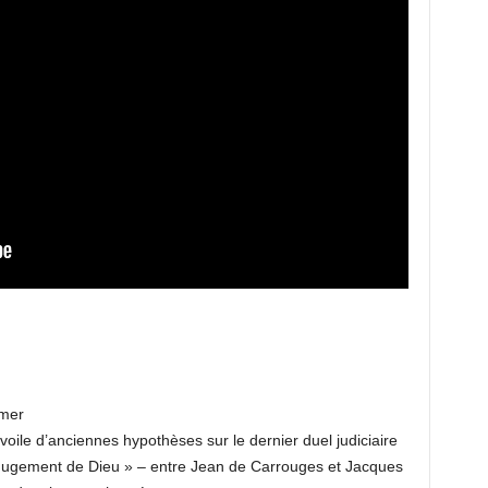
omer
oile d’anciennes hypothèses sur le dernier duel judiciaire
gement de Dieu » – entre Jean de Carrouges et Jacques