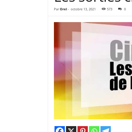
e
s
Par
Orel
-
octobre 13, 2021
573
0
C
r
i
t
i
q
u
e
s
C
i
n
é