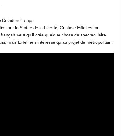
e
re Deladonchamps
ion sur la Statue de la Liberté, Gustave Eiffel est au
rançais veut qu’il crée quelque chose de spectaculaire
is, mais Eiffel ne s’intéresse qu’au projet de métropolitain.