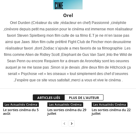
Orel
Orel Durden (Créateur du site ,rédacteur en chef) Passionné ,cinéphile
,cinévore depuis petit ma passion pour le cinéma est immense mon réalisateur
favori Steven Spielberg mon film culte de sa filmo E.T je ne m’en lasse pas
ainsi que Jaws .Mon film culte préféré Fight Club de Fincher mon deuxuième
réalisateur favori ,dont Zodiac s’ajoute a mes favoris de sa filmographie .Les
films comme Alien de Ridley Scott ,Elephant de Gus Van Sant ,Into the Wild de
Sean Penn ou encore Requiem for a dream de Aronofsky sont les oeuvres
auquel je ne me lasse pas .Sinon si je devais ,dire deux film de Hitchcock ça
serait « Psychose »et « les oiseaux » tout simplement des chef d’oeuvres
.J’espère que ce site vous satisfait ,merci a vous et vive le cinéma .
ARTICLES LIÉS
PLUS DE L'AUTEUR
Les Actualités Cinéma
Les Actualités Cinéma
Les Actualités Cinéma
Le sorties cinéma du 5
Les sorties cinéma du 29
Les sorties cinéma du 22
août
juillet
juillet