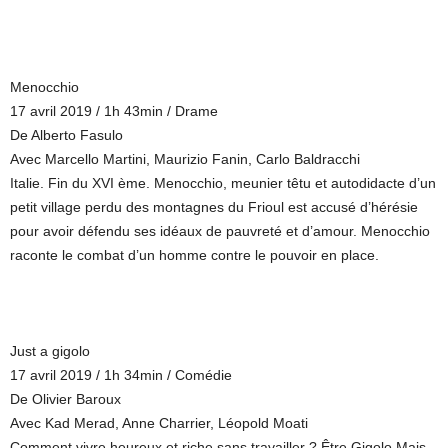
Menocchio
17 avril 2019 / 1h 43min / Drame
De Alberto Fasulo
Avec Marcello Martini, Maurizio Fanin, Carlo Baldracchi
Italie. Fin du XVI ème. Menocchio, meunier têtu et autodidacte d’un
petit village perdu des montagnes du Frioul est accusé d’hérésie
pour avoir défendu ses idéaux de pauvreté et d’amour. Menocchio
raconte le combat d’un homme contre le pouvoir en place.
Just a gigolo
17 avril 2019 / 1h 34min / Comédie
De Olivier Baroux
Avec Kad Merad, Anne Charrier, Léopold Moati
Comment vivre heureux et riche sans travailler ? Être Gigolo.Mais