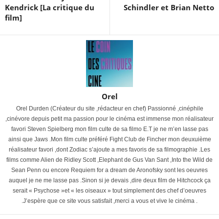
Kendrick [La critique du
Schindler et Brian Netto
film]
Orel
Orel Durden (Créateur du site ,rédacteur en chef) Passionné ,cinéphile
,cinévore depuis petit ma passion pour le cinéma est immense mon réalisateur
favori Steven Spielberg mon film culte de sa filmo E.T je ne m’en lasse pas
ainsi que Jaws .Mon film culte préféré Fight Club de Fincher mon deuxuième
réalisateur favori ,dont Zodiac s’ajoute a mes favoris de sa filmographie .Les
films comme Alien de Ridley Scott ,Elephant de Gus Van Sant ,Into the Wild de
Sean Penn ou encore Requiem for a dream de Aronofsky sont les oeuvres
auquel je ne me lasse pas .Sinon si je devais ,dire deux film de Hitchcock ça
serait « Psychose »et « les oiseaux » tout simplement des chef d’oeuvres
.J’espère que ce site vous satisfait ,merci a vous et vive le cinéma .