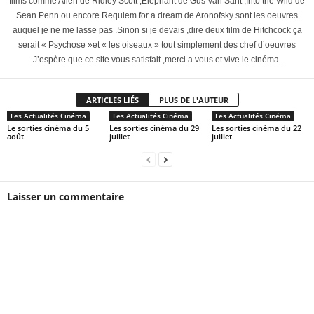
films comme Alien de Ridley Scott ,Elephant de Gus Van Sant ,Into the Wild de
Sean Penn ou encore Requiem for a dream de Aronofsky sont les oeuvres
auquel je ne me lasse pas .Sinon si je devais ,dire deux film de Hitchcock ça
serait « Psychose »et « les oiseaux » tout simplement des chef d’oeuvres
.J’espère que ce site vous satisfait ,merci a vous et vive le cinéma .
ARTICLES LIÉS
PLUS DE L'AUTEUR
Les Actualités Cinéma
Les Actualités Cinéma
Les Actualités Cinéma
Le sorties cinéma du 5
Les sorties cinéma du 29
Les sorties cinéma du 22
août
juillet
juillet
Laisser un commentaire