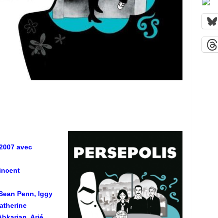
 2007 avec
incent
 Sean Penn, Iggy
atherine
bkarian, Arié