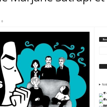
0
Rec
Sui
Not