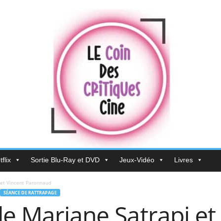
flix
Sortie Blu-Ray et DVD
Jeux-Vidéo
Livres
 et Vincent Paronnaud
SÉANCE DE RATTRAPAGE
de Marjane Satrapi et