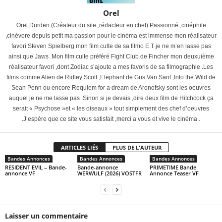
Orel
Orel Durden (Créateur du site ,rédacteur en chef) Passionné ,cinéphile
,cinévore depuis petit ma passion pour le cinéma est immense mon réalisateur
favori Steven Spielberg mon film culte de sa filmo E.T je ne m’en lasse pas
ainsi que Jaws .Mon film culte préféré Fight Club de Fincher mon deuxuième
réalisateur favori ,dont Zodiac s’ajoute a mes favoris de sa filmographie .Les
films comme Alien de Ridley Scott ,Elephant de Gus Van Sant ,Into the Wild de
Sean Penn ou encore Requiem for a dream de Aronofsky sont les oeuvres
auquel je ne me lasse pas .Sinon si je devais ,dire deux film de Hitchcock ça
serait « Psychose »et « les oiseaux » tout simplement des chef d’oeuvres
.J’espère que ce site vous satisfait ,merci a vous et vive le cinéma .
ARTICLES LIÉS
PLUS DE L'AUTEUR
Bandes Annonces
Bandes Annonces
Bandes Annonces
RESIDENT EVIL – Bande-
Bande-annonce
PRIMETIME Bande
annonce VF
WERWULF (2026) VOSTFR
Annonce Teaser VF
Laisser un commentaire