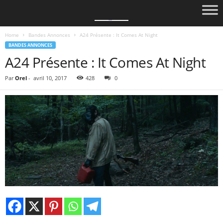
Home
Bandes Annonces
A24 Présente : It Comes At Night
BANDES ANNONCES
A24 Présente : It Comes At Night
Par
Orel
-
avril 10, 2017
428
0