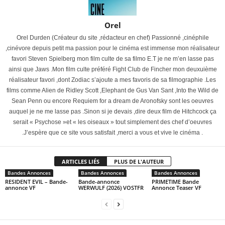
Orel
Orel Durden (Créateur du site ,rédacteur en chef) Passionné ,cinéphile
,cinévore depuis petit ma passion pour le cinéma est immense mon réalisateur
favori Steven Spielberg mon film culte de sa filmo E.T je ne m’en lasse pas
ainsi que Jaws .Mon film culte préféré Fight Club de Fincher mon deuxuième
réalisateur favori ,dont Zodiac s’ajoute a mes favoris de sa filmographie .Les
films comme Alien de Ridley Scott ,Elephant de Gus Van Sant ,Into the Wild de
Sean Penn ou encore Requiem for a dream de Aronofsky sont les oeuvres
auquel je ne me lasse pas .Sinon si je devais ,dire deux film de Hitchcock ça
serait « Psychose »et « les oiseaux » tout simplement des chef d’oeuvres
.J’espère que ce site vous satisfait ,merci a vous et vive le cinéma .
ARTICLES LIÉS
PLUS DE L'AUTEUR
Bandes Annonces
Bandes Annonces
Bandes Annonces
RESIDENT EVIL – Bande-
Bande-annonce
PRIMETIME Bande
annonce VF
WERWULF (2026) VOSTFR
Annonce Teaser VF