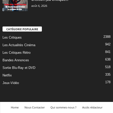
août 6, 2026
CATÉGORIE POPULAIRE
2388
Les Critiques
942
Les Actualités Cinéma
841
Les Critiques Rétro
638
Bandes Annonces
518
Sortie Blu-Ray et DVD
335
Netflix
178
Jeux-Vidéo
Home
Nous Contacter
Qui sommes-nous ?
Accès rédacteur