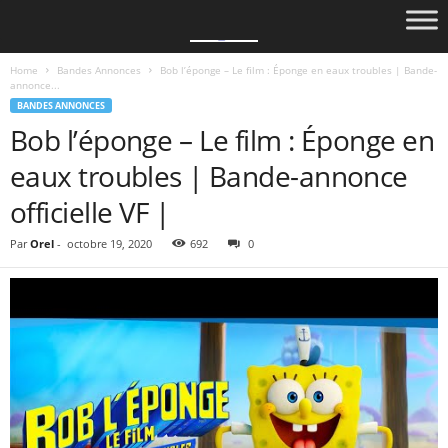
Home
Bandes Annonces
Bob l’éponge – Le film : Éponge en eaux troubles | Bande-
annonce...
BANDES ANNONCES
Bob l’éponge – Le film : Éponge en
eaux troubles | Bande-annonce
officielle VF |
Par
Orel
-
octobre 19, 2020
692
0