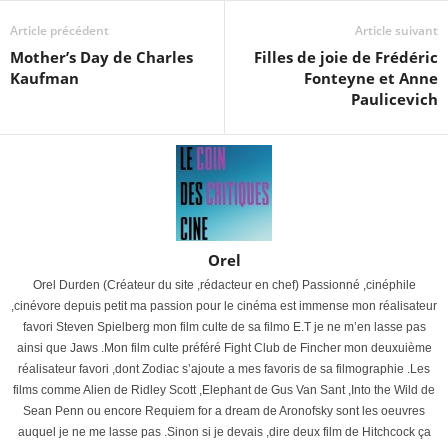
Article précédent
Article suivant
Mother’s Day de Charles
Filles de joie de Frédéric
Kaufman
Fonteyne et Anne
Paulicevich
Orel
Orel Durden (Créateur du site ,rédacteur en chef) Passionné ,cinéphile
,cinévore depuis petit ma passion pour le cinéma est immense mon réalisateur
favori Steven Spielberg mon film culte de sa filmo E.T je ne m’en lasse pas
ainsi que Jaws .Mon film culte préféré Fight Club de Fincher mon deuxuième
réalisateur favori ,dont Zodiac s’ajoute a mes favoris de sa filmographie .Les
films comme Alien de Ridley Scott ,Elephant de Gus Van Sant ,Into the Wild de
Sean Penn ou encore Requiem for a dream de Aronofsky sont les oeuvres
auquel je ne me lasse pas .Sinon si je devais ,dire deux film de Hitchcock ça