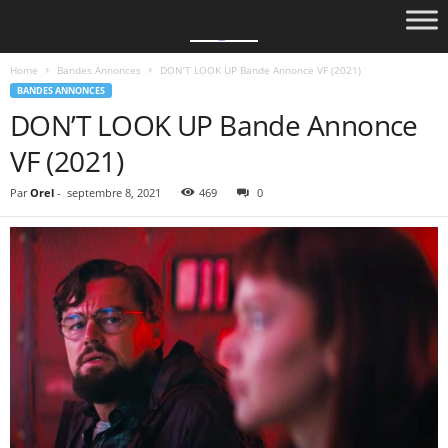
Home
Bandes Annonces
DON’T LOOK UP Bande Annonce VF (2021)
BANDES ANNONCES
DON’T LOOK UP Bande Annonce
VF (2021)
Par
Orel
-
septembre 8, 2021
469
0