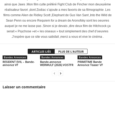
ainsi que Jaws .Mon film culte préféré Fight Club de Fincher mon deuxuième
réalisateur favori ,dont Zodiac s’ajoute a mes favoris de sa filmographie .Les
films comme Alien de Ridley Scott ,Elephant de Gus Van Sant ,Into the Wild de
Sean Penn ou encore Requiem for a dream de Aronofsky sont les oeuvres
auquel je ne me lasse pas .Sinon si je devais ,dire deux film de Hitchcock ça
serait « Psychose »et « les oiseaux » tout simplement des chef d’oeuvres
.J’espère que ce site vous satisfait ,merci a vous et vive le cinéma .
ARTICLES LIÉS
PLUS DE L'AUTEUR
Bandes Annonces
Bandes Annonces
Bandes Annonces
RESIDENT EVIL – Bande-
Bande-annonce
PRIMETIME Bande
annonce VF
WERWULF (2026) VOSTFR
Annonce Teaser VF
Laisser un commentaire