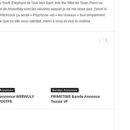
y Scott ,Elephant de Gus Van Sant ,Into the Wild de Sean Penn ou
 de Aronofsky sont les oeuvres auquel je ne me lasse pas .Sinon si
e Hitchcock ça serait « Psychose »et « les oiseaux » tout simplement
 que ce site vous satisfait ,merci a vous et vive le cinéma .
Annonces
Bandes Annonces
-annonce WERWULF
PRIMETIME Bande Annonce
 VOSTFR
Teaser VF