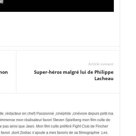
Article suivant
émon
Super-héros malgré lui de Philippe
Lacheau
te ,rédacteur en chef) Passionné ,cinéphile ,cinévore depuis petit ma
 immense mon réalisateur favori Steven Spielberg mon film culte de
se pas ainsi que Jaws .Mon film culte préféré Fight Club de Fincher
avori ,dont Zodiac s’ajoute a mes favoris de sa filmographie .Les