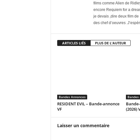
films comme Alien de Ridle
encore Requiem for a dream
je devais ,dire deux film d
des chef d’oeuvres .J’espère
ARTICLES LIÉS
PLUS DE L'AUTEUR
Bandes Annonces
Bandes 
RESIDENT EVIL – Bande-annonce
Bande
VF
(2026)
Laisser un commentaire