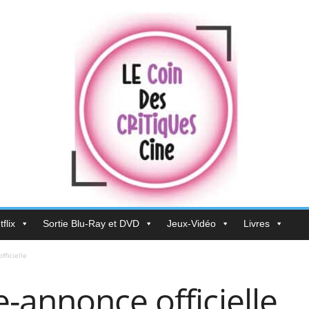
flix
Sortie Blu-Ray et DVD
Jeux-Vidéo
Livres
ficielle
-annonce officielle