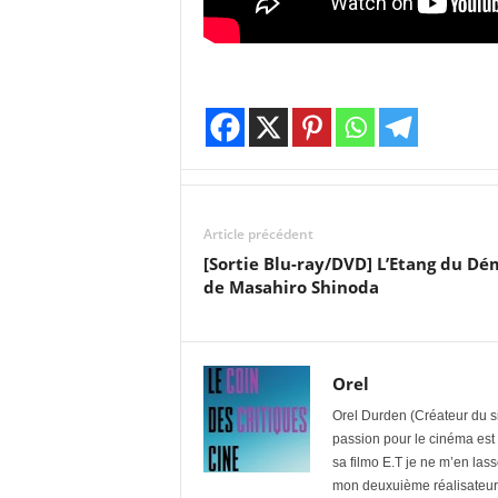
Article précédent
[Sortie Blu-ray/DVD] L’Etang du D
de Masahiro Shinoda
Orel
Orel Durden (Créateur du si
passion pour le cinéma est
sa filmo E.T je ne m’en las
mon deuxuième réalisateur f