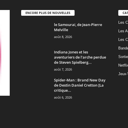
ENCORE PLUS DE NOUVELLES
CA
Les C
le Samouraï, de Jean-Pierre
Melville
Les A
août 8, 2026
Les C
Band
Indiana Jones et les
aventuriers de l’arche perdue
Sorti
de Steven Spielberg...
Netfli
août 7, 2026
Jeux-
Spider-Man : Brand New Day
de Destin Daniel Cretton [La
critique...
août 6, 2026