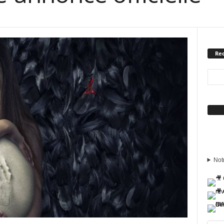
Rec
Sui
Not