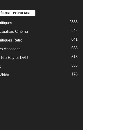
TÉGORIE POPULAIRE
2388
ritiques
942
ctualités Cinéma
841
ritiques Rétro
638
es Annonces
518
e Blu-Ray et DVD
335
x
178
Vidéo