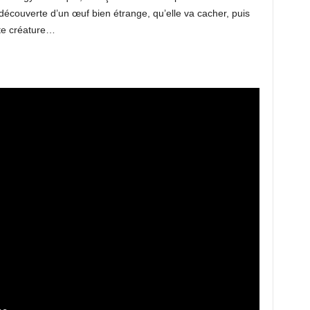
la découverte d’un œuf bien étrange, qu’elle va cacher, puis
nte créature…