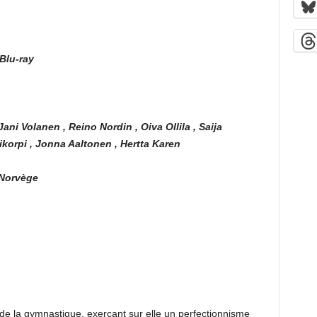
Blu-ray
Jani Volanen , Reino Nordin , Oiva Ollila , Saija
ikorpi , Jonna Aaltonen , Hertta Karen
 Norvège
 de la gymnastique, exerçant sur elle un perfectionnisme