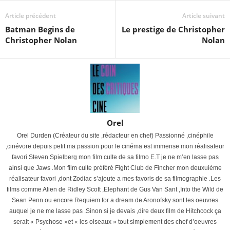
Article précédent
Article suivant
Batman Begins de
Le prestige de Christopher
Christopher Nolan
Nolan
Orel
Orel Durden (Créateur du site ,rédacteur en chef) Passionné ,cinéphile
,cinévore depuis petit ma passion pour le cinéma est immense mon réalisateur
favori Steven Spielberg mon film culte de sa filmo E.T je ne m’en lasse pas
ainsi que Jaws .Mon film culte préféré Fight Club de Fincher mon deuxuième
réalisateur favori ,dont Zodiac s’ajoute a mes favoris de sa filmographie .Les
films comme Alien de Ridley Scott ,Elephant de Gus Van Sant ,Into the Wild de
Sean Penn ou encore Requiem for a dream de Aronofsky sont les oeuvres
auquel je ne me lasse pas .Sinon si je devais ,dire deux film de Hitchcock ça
serait « Psychose »et « les oiseaux » tout simplement des chef d’oeuvres