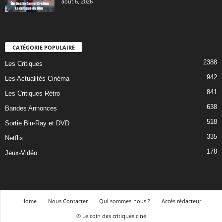
août 6, 2026
CATÉGORIE POPULAIRE
2388
Les Critiques
942
Les Actualités Cinéma
841
Les Critiques Rétro
638
Bandes Annonces
518
Sortie Blu-Ray et DVD
335
Netflix
178
Jeux-Vidéo
Home
Nous Contacter
Qui sommes-nous ?
Accès rédacteur
© Le coin des critiques ciné