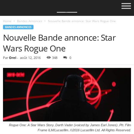
Home
Bandes Annonces
Nouvelle Bande annonce: Star Wars Rogue One
BANDES ANNONCES
Nouvelle Bande annonce: Star
Wars Rogue One
Par
Orel
-
août 12, 2016
348
0
Rogue One: A Star Wars Story..Darth Vader (voiced by James Earl Jones)..Ph: Film
Frame ILM/Lucasfilm..©2016 Lucasfilm Ltd. All Rights Reserved.