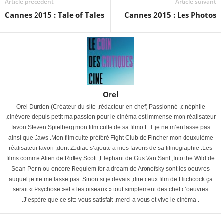
Article précédent
Article suivant
Cannes 2015 : Tale of Tales
Cannes 2015 : Les Photos
Orel
Orel Durden (Créateur du site ,rédacteur en chef) Passionné ,cinéphile
,cinévore depuis petit ma passion pour le cinéma est immense mon réalisateur
favori Steven Spielberg mon film culte de sa filmo E.T je ne m’en lasse pas
ainsi que Jaws .Mon film culte préféré Fight Club de Fincher mon deuxuième
réalisateur favori ,dont Zodiac s’ajoute a mes favoris de sa filmographie .Les
films comme Alien de Ridley Scott ,Elephant de Gus Van Sant ,Into the Wild de
Sean Penn ou encore Requiem for a dream de Aronofsky sont les oeuvres
auquel je ne me lasse pas .Sinon si je devais ,dire deux film de Hitchcock ça
serait « Psychose »et « les oiseaux » tout simplement des chef d’oeuvres
.J’espère que ce site vous satisfait ,merci a vous et vive le cinéma .