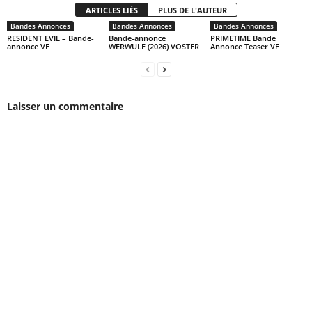
ARTICLES LIÉS
PLUS DE L'AUTEUR
Bandes Annonces
Bandes Annonces
Bandes Annonces
RESIDENT EVIL – Bande-
Bande-annonce
PRIMETIME Bande
annonce VF
WERWULF (2026) VOSTFR
Annonce Teaser VF
Laisser un commentaire