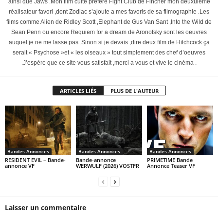
ainsi que Jaws .Mon film culte préféré Fight Club de Fincher mon deuxuième
réalisateur favori ,dont Zodiac s’ajoute a mes favoris de sa filmographie .Les
films comme Alien de Ridley Scott ,Elephant de Gus Van Sant ,Into the Wild de
Sean Penn ou encore Requiem for a dream de Aronofsky sont les oeuvres
auquel je ne me lasse pas .Sinon si je devais ,dire deux film de Hitchcock ça
serait « Psychose »et « les oiseaux » tout simplement des chef d’oeuvres
.J’espère que ce site vous satisfait ,merci a vous et vive le cinéma .
ARTICLES LIÉS
PLUS DE L'AUTEUR
Bandes Annonces
Bandes Annonces
Bandes Annonces
RESIDENT EVIL – Bande-
Bande-annonce
PRIMETIME Bande
annonce VF
WERWULF (2026) VOSTFR
Annonce Teaser VF
Laisser un commentaire