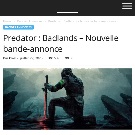
Home
Bandes Annonces
Predator : Badlands – Nouvelle bande-annonce
BANDES ANNONCES
Predator : Badlands – Nouvelle
bande-annonce
Par
Orel
-
juillet 27, 2025
539
0