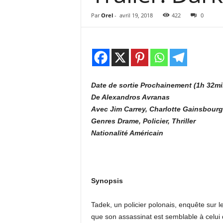
e
s
Par
Orel
-
avril 19, 2018
422
0
C
r
i
t
i
q
Date de sortie Prochainement (1h 32mi
u
De Alexandros Avranas
e
s
Avec Jim Carrey, Charlotte Gainsbour
C
Genres Drame, Policier, Thriller
i
Nationalité Américain
n
é
Synopsis
Tadek, un policier polonais, enquête sur 
que son assassinat est semblable à celui 