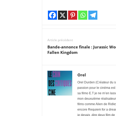
Article précédent
Bande-annonce finale : Jurassic Wo
Fallen Kingdom
Orel
Orel Durden (Créateur du si
passion pour le cinéma est
sa filmo E.T je ne m’en las
mon deuxuième réalisateur f
films comme Alien de Ridle
encore Requiem for a dream
je devais ,dire deux film d