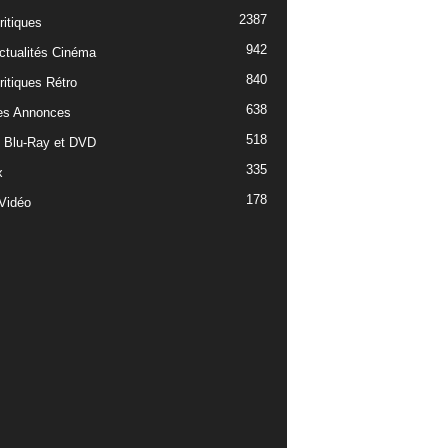
2387
ritiques
942
ctualités Cinéma
840
ritiques Rétro
638
es Annonces
518
e Blu-Ray et DVD
335
x
178
Vidéo