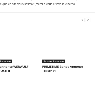
 que ce site vous satisfait ,merci a vous et vive le cinéma .
Annonces
Bandes Annonces
-annonce WERWULF
PRIMETIME Bande Annonce
 VOSTFR
Teaser VF