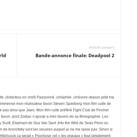
Article suivant
rld
Bande-annonce finale: Deadpool 2
te ,rédacteur en chef) Passionné ,cinéphile ,cinévore depuis petit ma
 immense mon réalisateur favori Steven Spielberg mon film culte de
se pas ainsi que Jaws .Mon film culte préféré Fight Club de Fincher
avori ,dont Zodiac s’ajoute a mes favoris de sa filmographie .Les
y Scott ,Elephant de Gus Van Sant ,Into the Wild de Sean Penn ou
 de Aronofsky sont les oeuvres auquel je ne me lasse pas .Sinon si
e Hitchcock ça serait « Psychose »et « les oiseaux » tout simplement