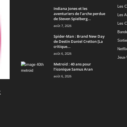
Les C
Indiana Jones et les
aventuriers de l’arche perdue
Les A
de Steven Spielberg...
Les C
août 7, 2026
Band
Spider-Man : Brand New Day
Sorti
de Destin Daniel Cretton [La
critique...
Netfli
août 6, 2026
Jeux-
Metroid : 40 ans pour
l’iconique Samus Aran
août 6, 2026