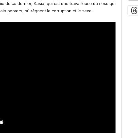
ie de ce dernier, Kasia, qui est une travailleuse du sexe qui
in pervers, où règnent la corruption et le sexe.