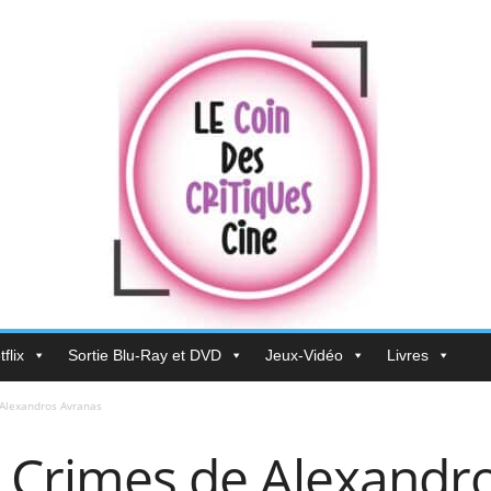
flix
Sortie Blu-Ray et DVD
Jeux-Vidéo
Livres
 Alexandros Avranas
k Crimes de Alexandr