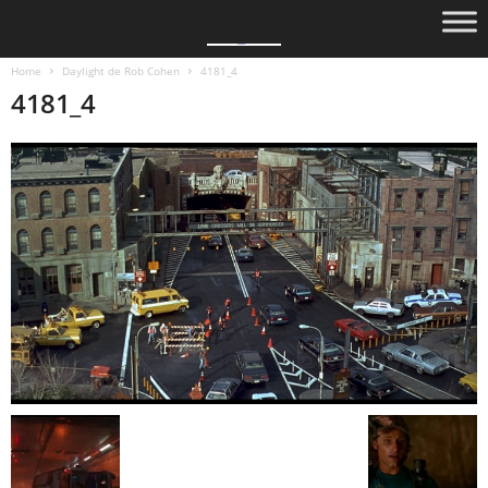
Home
Daylight de Rob Cohen
4181_4
4181_4