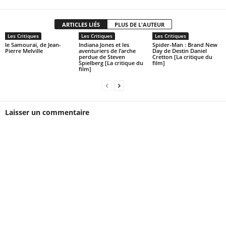
ARTICLES LIÉS
PLUS DE L'AUTEUR
Les Critiques
Les Critiques
Les Critiques
le Samouraï, de Jean-
Indiana Jones et les
Spider-Man : Brand New
Pierre Melville
aventuriers de l’arche
Day de Destin Daniel
perdue de Steven
Cretton [La critique du
Spielberg [La critique du
film]
film]
Laisser un commentaire