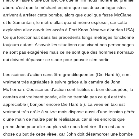
métro à l’aide d’une bombe. Ce que le film nous montre au premier
abord c’est que le méchant espère que nos deux antagonistes
arrivent à arrêter cette bombe, alors que quoi que fasse McClane
et le Samaritain, le métro allait quand même exploser, car cette
explosion allez ouvrir les accès à Fort Knox (réserve d’or des USA).
Ce qui fonctionnait dans les précédents longs métrages fonctionne
toujours autant. A savoir les situations que vivent nos personnages
ne sont pas exagérées mais ce ne sont que des hommes normaux
qui doivent dépasser ce stade pour pouvoir s’en sortir.
Les scènes d’action sans être grandiloquentes (Die Hard 5), sont
vraiment très agréables à suivre grâce à la caméra de John
McTiernan. Ces scènes d’action sont lisibles et bien découpées, la
caméra est vraiment posée, elle ne tremble pas ce qui est très
appréciable ( bonjour encore Die Hard 5 ). La virée en taxi est
vraiment très drôle à suivre mais dispose aussi d’une tension gérée
d’une main de maître par le réalisateur, car si les endroits que
prend John pour aller au plus vite nous font rire. Il en est autre
chose du but de cette virée, car John doit désamorcer une bombe