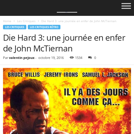
Home
Les Critiques
Die Hard 3: une journée en enfer de John McTiernan
LES CRITIQUES
LES CRITIQUES RÉTRO
Die Hard 3: une journée en enfer
de John McTiernan
Par
valentin pejoux
-
octobre 19, 2016
1534
0