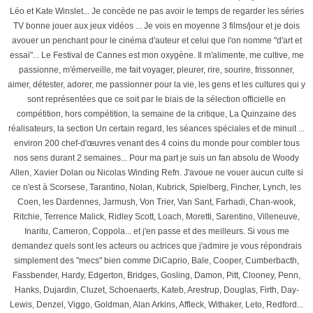
Léo et Kate Winslet... Je concède ne pas avoir le temps de regarder les séries
TV bonne jouer aux jeux vidéos ... Je vois en moyenne 3 films/jour et je dois
avouer un penchant pour le cinéma d'auteur et celui que l'on nomme "d'art et
essai"... Le Festival de Cannes est mon oxygène. Il m'alimente, me cultive, me
passionne, m'émerveille, me fait voyager, pleurer, rire, sourire, frissonner,
aimer, détester, adorer, me passionner pour la vie, les gens et les cultures qui y
sont représentées que ce soit par le biais de la sélection officielle en
compétition, hors compétition, la semaine de la critique, La Quinzaine des
réalisateurs, la section Un certain regard, les séances spéciales et de minuit ...
environ 200 chef-d'œuvres venant des 4 coins du monde pour combler tous
nos sens durant 2 semaines... Pour ma part je suis un fan absolu de Woody
Allen, Xavier Dolan ou Nicolas Winding Refn. J'avoue ne vouer aucun culte si
ce n'est à Scorsese, Tarantino, Nolan, Kubrick, Spielberg, Fincher, Lynch, les
Coen, les Dardennes, Jarmush, Von Trier, Van Sant, Farhadi, Chan-wook,
Ritchie, Terrence Malick, Ridley Scott, Loach, Moretti, Sarentino, Villeneuve,
Inaritu, Cameron, Coppola... et j'en passe et des meilleurs. Si vous me
demandez quels sont les acteurs ou actrices que j'admire je vous répondrais
simplement des "mecs" bien comme DiCaprio, Bale, Cooper, Cumberbacth,
Fassbender, Hardy, Edgerton, Bridges, Gosling, Damon, Pitt, Clooney, Penn,
Hanks, Dujardin, Cluzet, Schoenaerts, Kateb, Arestrup, Douglas, Firth, Day-
Lewis, Denzel, Viggo, Goldman, Alan Arkins, Affleck, Withaker, Leto, Redford...