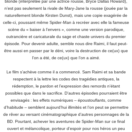
blonde (interprétée par une actrice rousse, Bryce Dallas Howard),
n’est pas seulement la rivale de Mary-Jane la rousse (jouée par la
naturellement blonde Kirsten Dunst), mais une copie exagérée de
celle-ci, poussant même Spider-Man à recréer avec elle la fameuse
scène du « baiser à l’envers », comme une version parodique,
outrancière et caricaturale du sage et chaste univers du premier
épisode. Pour devenir adulte, semble nous dire Raimi, il faut peut-
être aussi en passer par le déni, voire la destruction de ce(ux) que
l’on a été, de ce(ux) que l’on a aimé.
Le film s’achève comme il a commencé. Sam Raimi et sa bande
respectent à la lettre les codes des tragédies antiques, la
rédemption, le pardon et l’expression des remords n’étant
possibles que dans le sacrifice. D’autres épisodes pourraient être
envisagés : les effets numériques – époustouflants, comme
d’habitude – semblent aujourd’hui illimités et l’on peut se permettre
de rêver au versant cinématographique d’autres personnages de la
BD. Pourtant, achever les aventures de Spider-Man sur ce final
ouvert et mélancolique, porteur d’espoir pour nos héros un peu