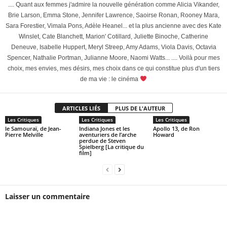
.... Quant aux femmes j'admire la nouvelle génération comme Alicia Vikander,
Brie Larson, Emma Stone, Jennifer Lawrence, Saoirse Ronan, Rooney Mara,
Sara Forestier, Vimala Pons, Adèle Heanel... et la plus ancienne avec des Kate
Winslet, Cate Blanchett, Marion' Cotillard, Juliette Binoche, Catherine
Deneuve, Isabelle Huppert, Meryl Streep, Amy Adams, Viola Davis, Octavia
Spencer, Nathalie Portman, Julianne Moore, Naomi Watts... .... Voilà pour mes
choix, mes envies, mes désirs, mes choix dans ce qui constitue plus d'un tiers
de ma vie : le cinéma
ARTICLES LIÉS
PLUS DE L'AUTEUR
Les Critiques
Les Critiques
Les Critiques
le Samouraï, de Jean-
Indiana Jones et les
Apollo 13, de Ron
Pierre Melville
aventuriers de l’arche
Howard
perdue de Steven
Spielberg [La critique du
film]
Laisser un commentaire