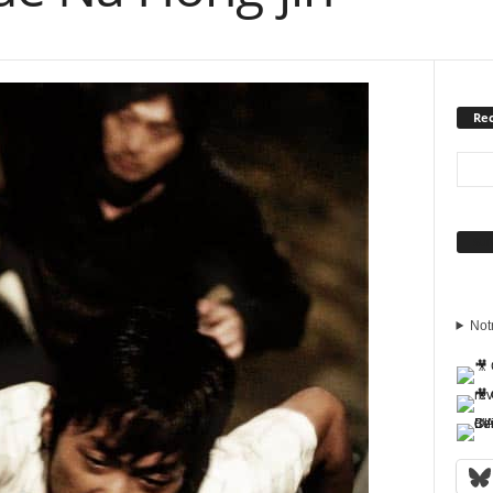
Rec
Sui
Not