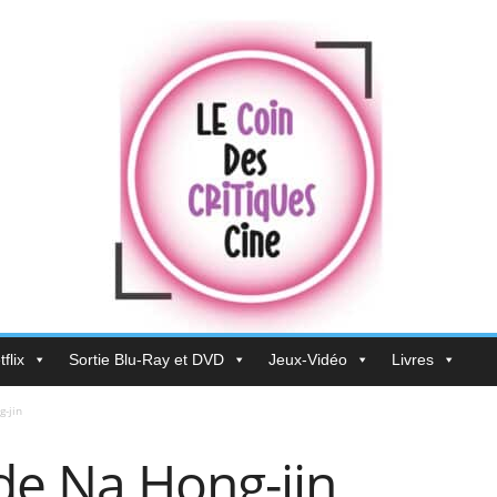
flix
Sortie Blu-Ray et DVD
Jeux-Vidéo
Livres
-jin
de Na Hong-jin