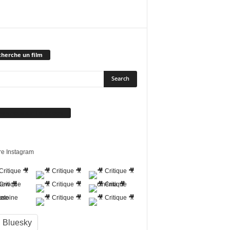
herche un film
vez-nous sur Facebook
re Instagram
Bluesky