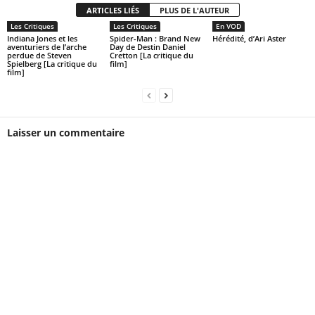
ARTICLES LIÉS
PLUS DE L'AUTEUR
Les Critiques
Les Critiques
En VOD
Indiana Jones et les
Spider-Man : Brand New
Hérédité, d’Ari Aster
aventuriers de l’arche
Day de Destin Daniel
perdue de Steven
Cretton [La critique du
Spielberg [La critique du
film]
film]
Laisser un commentaire