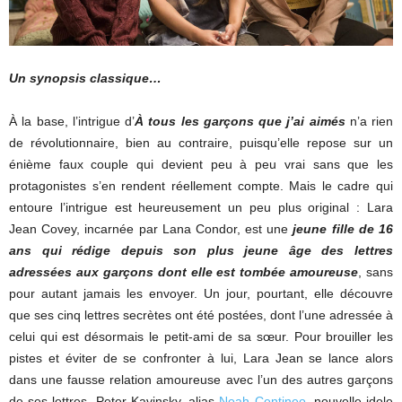
Un synopsis classique…
À la base, l’intrigue d’
À tous les garçons que j’ai aimés
n’a rien
de révolutionnaire, bien au contraire, puisqu’elle repose sur un
énième faux couple qui devient peu à peu vrai sans que les
protagonistes s’en rendent réellement compte. Mais le cadre qui
entoure l’intrigue est heureusement un peu plus original : Lara
Jean Covey, incarnée par Lana Condor, est une
jeune fille de 16
ans qui rédige depuis son plus jeune âge des lettres
adressées aux garçons dont elle est tombée amoureuse
, sans
pour autant jamais les envoyer. Un jour, pourtant, elle découvre
que ses cinq lettres secrètes ont été postées, dont l’une adressée à
celui qui est désormais le petit-ami de sa sœur. Pour brouiller les
pistes et éviter de se confronter à lui, Lara Jean se lance alors
dans une fausse relation amoureuse avec l’un des autres garçons
de ses lettres, Peter Kavinsky, alias
Noah Centineo
, nouvelle idole