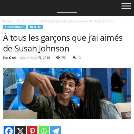
Home
Les Critiques
À tous les garçons que j’ai aimés de Susan Johnson
LES CRITIQUES
NETFLIX
À tous les garçons que j’ai aimés
de Susan Johnson
Par
Orel
-
septembre 25, 2018
751
0