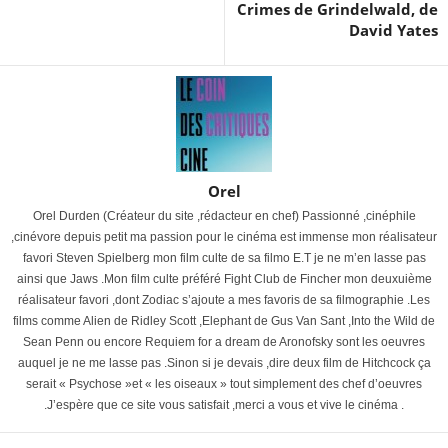
Crimes de Grindelwald, de
David Yates
Orel
Orel Durden (Créateur du site ,rédacteur en chef) Passionné ,cinéphile
,cinévore depuis petit ma passion pour le cinéma est immense mon réalisateur
favori Steven Spielberg mon film culte de sa filmo E.T je ne m’en lasse pas
ainsi que Jaws .Mon film culte préféré Fight Club de Fincher mon deuxuième
réalisateur favori ,dont Zodiac s’ajoute a mes favoris de sa filmographie .Les
films comme Alien de Ridley Scott ,Elephant de Gus Van Sant ,Into the Wild de
Sean Penn ou encore Requiem for a dream de Aronofsky sont les oeuvres
auquel je ne me lasse pas .Sinon si je devais ,dire deux film de Hitchcock ça
serait « Psychose »et « les oiseaux » tout simplement des chef d’oeuvres
.J’espère que ce site vous satisfait ,merci a vous et vive le cinéma .