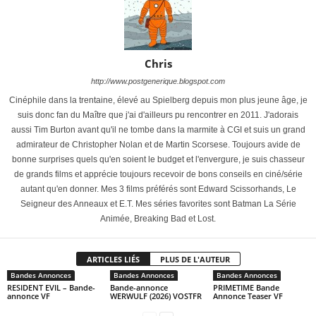
Chris
http://www.postgenerique.blogspot.com
Cinéphile dans la trentaine, élevé au Spielberg depuis mon plus jeune âge, je
suis donc fan du Maître que j'ai d'ailleurs pu rencontrer en 2011. J'adorais
aussi Tim Burton avant qu'il ne tombe dans la marmite à CGI et suis un grand
admirateur de Christopher Nolan et de Martin Scorsese. Toujours avide de
bonne surprises quels qu'en soient le budget et l'envergure, je suis chasseur
de grands films et apprécie toujours recevoir de bons conseils en ciné/série
autant qu'en donner. Mes 3 films préférés sont Edward Scissorhands, Le
Seigneur des Anneaux et E.T. Mes séries favorites sont Batman La Série
Animée, Breaking Bad et Lost.
ARTICLES LIÉS
PLUS DE L'AUTEUR
Bandes Annonces
Bandes Annonces
Bandes Annonces
RESIDENT EVIL – Bande-
Bande-annonce
PRIMETIME Bande
annonce VF
WERWULF (2026) VOSTFR
Annonce Teaser VF