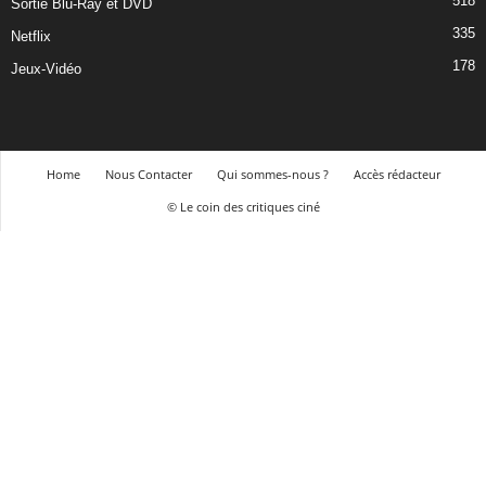
518
Sortie Blu-Ray et DVD
335
Netflix
178
Jeux-Vidéo
Home
Nous Contacter
Qui sommes-nous ?
Accès rédacteur
© Le coin des critiques ciné