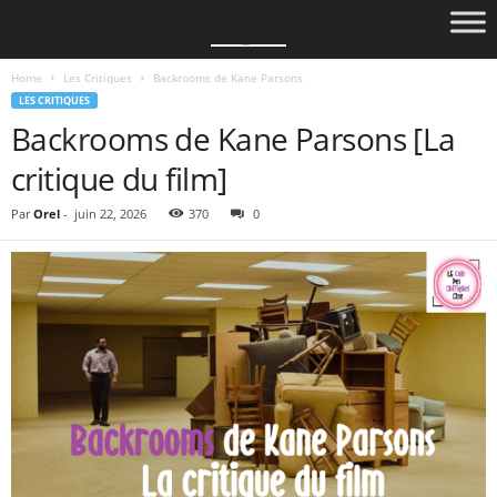
Home
Les Critiques
Backrooms de Kane Parsons
LES CRITIQUES
Backrooms de Kane Parsons [La
critique du film]
Par
Orel
-
juin 22, 2026
370
0