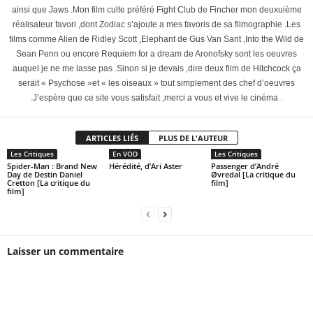
ainsi que Jaws .Mon film culte préféré Fight Club de Fincher mon deuxuième
réalisateur favori ,dont Zodiac s’ajoute a mes favoris de sa filmographie .Les
films comme Alien de Ridley Scott ,Elephant de Gus Van Sant ,Into the Wild de
Sean Penn ou encore Requiem for a dream de Aronofsky sont les oeuvres
auquel je ne me lasse pas .Sinon si je devais ,dire deux film de Hitchcock ça
serait « Psychose »et « les oiseaux » tout simplement des chef d’oeuvres
.J’espère que ce site vous satisfait ,merci a vous et vive le cinéma .
ARTICLES LIÉS
PLUS DE L'AUTEUR
Les Critiques
En VOD
Les Critiques
Spider-Man : Brand New
Hérédité, d’Ari Aster
Passenger d’André
Day de Destin Daniel
Øvredal [La critique du
Cretton [La critique du
film]
film]
Laisser un commentaire