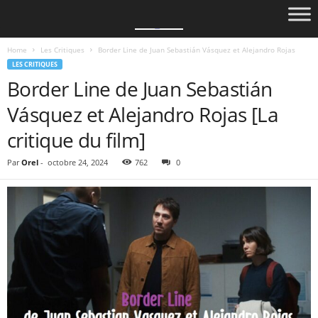
Home
Les Critiques
Border Line de Juan Sebastián Vásquez et Alejandro Rojas
LES CRITIQUES
Border Line de Juan Sebastián
Vásquez et Alejandro Rojas [La
critique du film]
Par
Orel
-
octobre 24, 2024
762
0