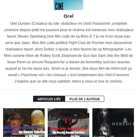
Orel
Orel Durden (Créateur du site ,rédacteur en chef) Passionné ,cinéphile
,cinévore depuis petit ma passion pour le cinéma est immense mon réalisateur
favori Steven Spielberg mon film culte de sa filmo E.T je ne m’en lasse pas
ainsi que Jaws .Mon film culte préféré Fight Club de Fincher mon deuxuième
réalisateur favori ,dont Zodiac s’ajoute a mes favoris de sa filmographie .Les
films comme Alien de Ridley Scott ,Elephant de Gus Van Sant ,Into the Wild de
Sean Penn ou encore Requiem for a dream de Aronofsky sont les oeuvres
auquel je ne me lasse pas .Sinon si je devais ,dire deux film de Hitchcock ça
serait « Psychose »et « les oiseaux » tout simplement des chef d’oeuvres
.J’espère que ce site vous satisfait ,merci a vous et vive le cinéma .
ARTICLES LIÉS
PLUS DE L'AUTEUR