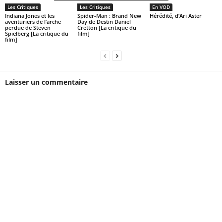
Les Critiques
Les Critiques
En VOD
Indiana Jones et les
Spider-Man : Brand New
Hérédité, d’Ari Aster
aventuriers de l’arche
Day de Destin Daniel
perdue de Steven
Cretton [La critique du
Spielberg [La critique du
film]
film]
Laisser un commentaire