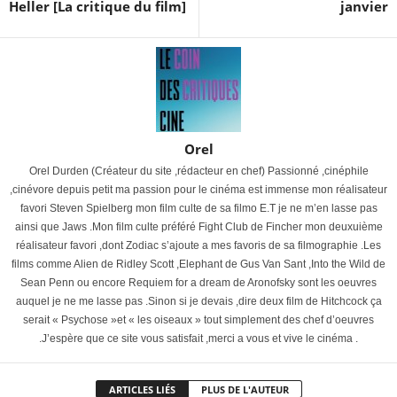
Heller [La critique du film]
janvier
Orel
Orel Durden (Créateur du site ,rédacteur en chef) Passionné ,cinéphile
,cinévore depuis petit ma passion pour le cinéma est immense mon réalisateur
favori Steven Spielberg mon film culte de sa filmo E.T je ne m’en lasse pas
ainsi que Jaws .Mon film culte préféré Fight Club de Fincher mon deuxuième
réalisateur favori ,dont Zodiac s’ajoute a mes favoris de sa filmographie .Les
films comme Alien de Ridley Scott ,Elephant de Gus Van Sant ,Into the Wild de
Sean Penn ou encore Requiem for a dream de Aronofsky sont les oeuvres
auquel je ne me lasse pas .Sinon si je devais ,dire deux film de Hitchcock ça
serait « Psychose »et « les oiseaux » tout simplement des chef d’oeuvres
.J’espère que ce site vous satisfait ,merci a vous et vive le cinéma .
ARTICLES LIÉS
PLUS DE L'AUTEUR