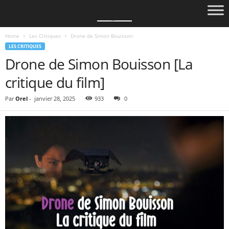
Home
Les Critiques
Drone de Simon Bouisson
LES CRITIQUES
Drone de Simon Bouisson [La
critique du film]
Par
Orel
-
janvier 28, 2025
933
0