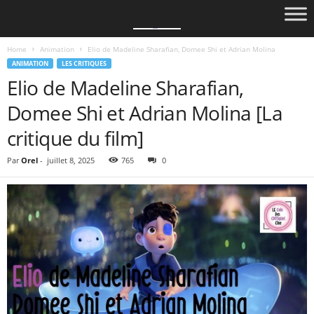
Home
Animation
Elio de Madeline Sharafian, Domee Shi et Adrian Molina
ANIMATION
LES CRITIQUES
Elio de Madeline Sharafian,
Domee Shi et Adrian Molina [La
critique du film]
Par
Orel
-
juillet 8, 2025
765
0