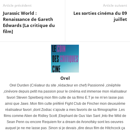
Article précédent
Article suivant
Jurassic World :
Les sorties cinéma du 09
Renaissance de Gareth
juillet
Edwards [La critique du
film]
Orel
Orel Durden (Créateur du site ,rédacteur en chef) Passionné ,cinéphile
,cinévore depuis petit ma passion pour le cinéma est immense mon réalisateur
favori Steven Spielberg mon film culte de sa filmo E.T je ne m’en lasse pas
ainsi que Jaws .Mon film culte préféré Fight Club de Fincher mon deuxuième
réalisateur favori ,dont Zodiac s’ajoute a mes favoris de sa filmographie .Les
films comme Alien de Ridley Scott ,Elephant de Gus Van Sant ,Into the Wild de
Sean Penn ou encore Requiem for a dream de Aronofsky sont les oeuvres
auquel je ne me lasse pas .Sinon si je devais ,dire deux film de Hitchcock ça