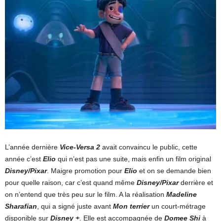
L’année dernière
Vice-Versa 2
avait convaincu le public, cette
année c’est
Elio
qui n’est pas une suite, mais enfin un film original
Disney/Pixar
. Maigre promotion pour
Elio
et on se demande bien
pour quelle raison, car c’est quand même
Disney/Pixar
derrière et
on n’entend que très peu sur le film. A la réalisation
Madeline
Sharafian
, qui a signé juste avant
Mon terrier
un court-métrage
disponible sur
Disney +
. Elle est accompagnée de
Domee Shi
à