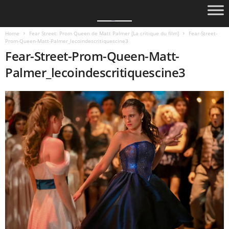
Home
Fear Street: Prom Queen de Matt Palmer [La critique du film]
Fear-Street-
Prom-Queen-Matt-Palmer_lecoindescritiquescine3
Fear-Street-Prom-Queen-Matt-
Palmer_lecoindescritiquescine3