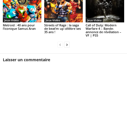
Jeux-Vidéo
Jeux-Vidéo
Jeux-Vidéo
Metroid : 40 ans pour
Streets of Rage : la saga
Call of Duty: Modern
l’iconique Samus Aran
de beat’m up célèbre ses
Warfare 4 – Bande-
35 ans !
annonce de révélation –
VF | PS5
Laisser un commentaire