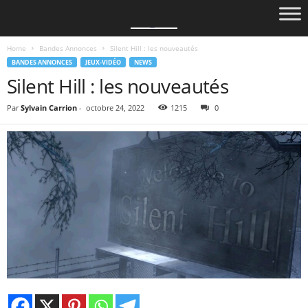
Home
Bandes Annonces
Silent Hill : les nouveautés
BANDES ANNONCES
JEUX-VIDÉO
NEWS
Silent Hill : les nouveautés
Par
Sylvain Carrion
-
octobre 24, 2022
1215
0