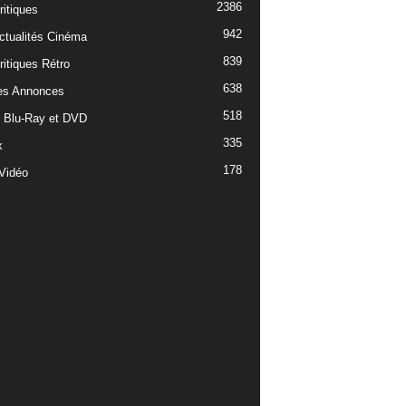
2386
ritiques
942
ctualités Cinéma
839
ritiques Rétro
638
es Annonces
518
e Blu-Ray et DVD
335
x
178
Vidéo