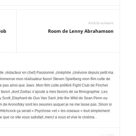
Article suivant
Bob
Room de Lenny Abrahamson
te ,rédacteur en chef) Passionné ,cinéphile ,cinévore depuis petit ma
 immense mon réalisateur favori Steven Spielberg mon film culte de
se pas ainsi que Jaws .Mon film culte préféré Fight Club de Fincher
avori ,dont Zodiac s’ajoute a mes favoris de sa filmographie .Les
y Scott ,Elephant de Gus Van Sant ,Into the Wild de Sean Penn ou
 de Aronofsky sont les oeuvres auquel je ne me lasse pas .Sinon si
e Hitchcock ça serait « Psychose »et « les oiseaux » tout simplement
 que ce site vous satisfait ,merci a vous et vive le cinéma .