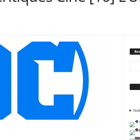
Rec
Sui
Not