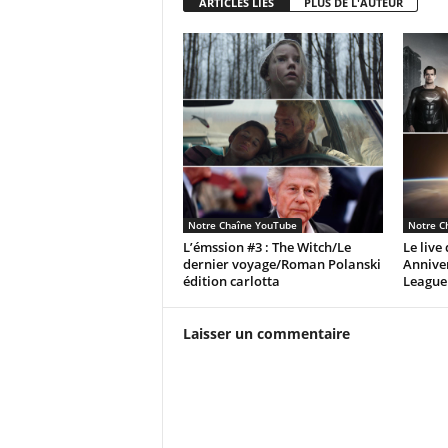
ARTICLES LIÉS
PLUS DE L'AUTEUR
Notre Chaîne YouTube
Notre C
L’émssion #3 : The Witch/Le
Le live
dernier voyage/Roman Polanski
Anniver
édition carlotta
League
Laisser un commentaire