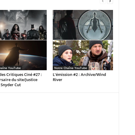
haîne YouTube
Notre Chaîne YouTube
 des Critiques Ciné #27 :
L’émission #2 : Archive/Wind
saire du site/Justice
River
 Snyder Cut