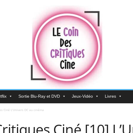
flix
Sortie Blu-Ray et DVD
Jeux-Vidéo
Livres
ues Ciné L’Univers DC au cinéma
Critiques Ciné [10] L’