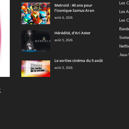
Les C
Metroid : 40 ans pour
l’iconique Samus Aran
Les A
août 6, 2026
Les C
Band
Hérédité, d’Ari Aster
Sorti
août 5, 2026
Netfli
Jeux-
Le sorties cinéma du 5 août
août 5, 2026