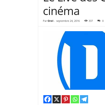
e
cinéma
s
C
r
Par
Orel
-
septembre 24, 2016
337
0
i
t
i
q
u
e
s
C
i
n
é