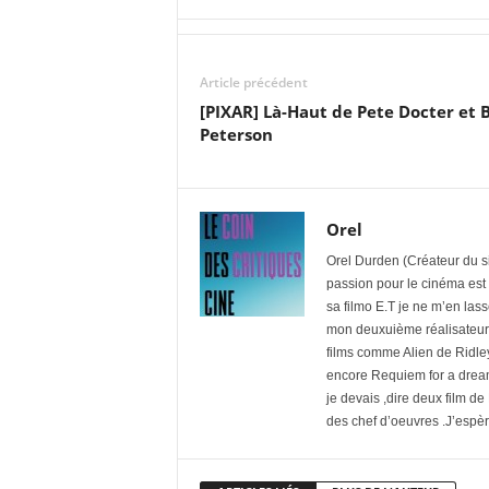
Article précédent
[PIXAR] Là-Haut de Pete Docter et 
Peterson
Orel
Orel Durden (Créateur du si
passion pour le cinéma est
sa filmo E.T je ne m’en las
mon deuxuième réalisateur f
films comme Alien de Ridle
encore Requiem for a dream
je devais ,dire deux film d
des chef d’oeuvres .J’espère