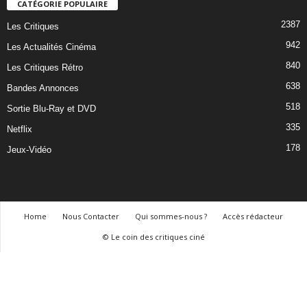
CATÉGORIE POPULAIRE
2387
Les Critiques
942
Les Actualités Cinéma
840
Les Critiques Rétro
638
Bandes Annonces
518
Sortie Blu-Ray et DVD
335
Netflix
178
Jeux-Vidéo
Home
Nous Contacter
Qui sommes-nous ?
Accès rédacteur
© Le coin des critiques ciné