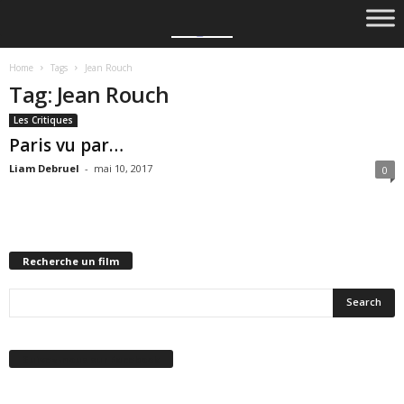
Home
Tags
Jean Rouch
Tag: Jean Rouch
Les Critiques
Paris vu par…
Liam Debruel
-
mai 10, 2017
0
Recherche un film
Suivez-nous sur Facebook