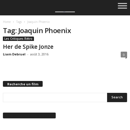
Home
Tags
Joaquin Phoenix
Tag: Joaquin Phoenix
Les Critiques Rétro
Her de Spike Jonze
Liam Debruel
-
août 3, 2016
0
Recherche un film
Suivez-nous sur Facebook