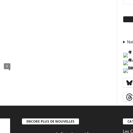
Su
Not
–
0
ENCORE PLUS DE NOUVELLES
CA
Les C