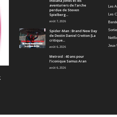
Indiana Jones et les
aventuriers de l’arche
Les A
perdue de Steven
Spielberg...
Les C
août 7, 2026
Band
Sorti
Spider-Man : Brand New Day
de Destin Daniel Cretton [La
Netfli
critique...
Jeux-
août 6, 2026
Metroid : 40 ans pour
l’iconique Samus Aran
août 6, 2026