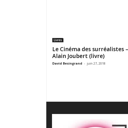
e
s
C
r
i
t
i
Livres
q
Le Cinéma des surréalistes 
u
Alain Joubert (livre)
e
s
David Besingrand
-
juin 27, 2018
C
i
n
é