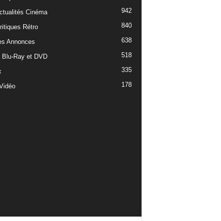
942
ctualités Cinéma
840
ritiques Rétro
638
es Annonces
518
e Blu-Ray et DVD
335
x
178
Vidéo