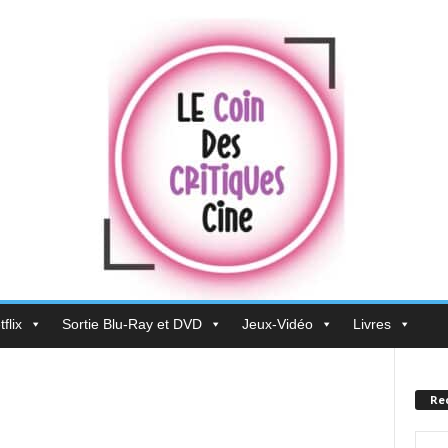
flix
Sortie Blu-Ray et DVD
Jeux-Vidéo
Livres
Re