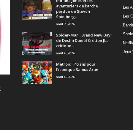
Indiana Jones et les
aventuriers de l’arche
Les A
perdue de Steven
Spielberg...
Les C
août 7, 2026
Band
Sorti
Spider-Man : Brand New Day
de Destin Daniel Cretton [La
Netfli
critique...
Jeux-
août 6, 2026
Metroid : 40 ans pour
l’iconique Samus Aran
août 6, 2026