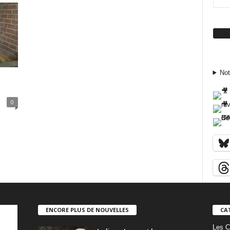
Su
Not
0
ENCORE PLUS DE NOUVELLES
CA
Les C