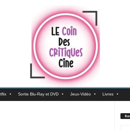
flix
Sortie Blu-Ray et DVD
Jeux-Vidéo
Livres
Re