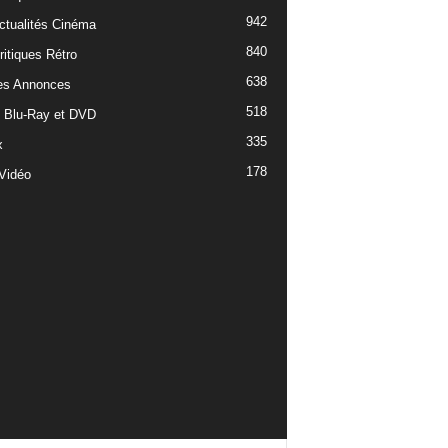
942
ctualités Cinéma
840
ritiques Rétro
638
es Annonces
518
e Blu-Ray et DVD
335
x
178
Vidéo