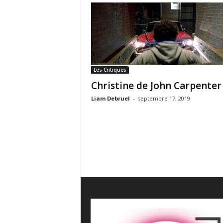
e
s
C
r
i
t
i
Les Critiques
q
Christine de John Carpenter
u
e
Liam Debruel
-
septembre 17, 2019
s
C
i
n
é