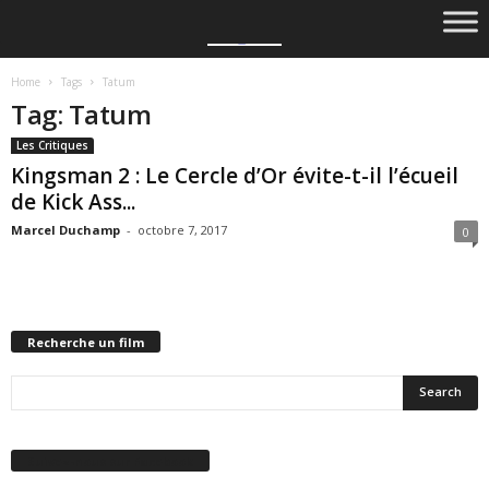
Home
Tags
Tatum
Tag: Tatum
Les Critiques
Kingsman 2 : Le Cercle d’Or évite-t-il l’écueil
de Kick Ass...
Marcel Duchamp
-
octobre 7, 2017
0
Recherche un film
Suivez-nous sur Facebook