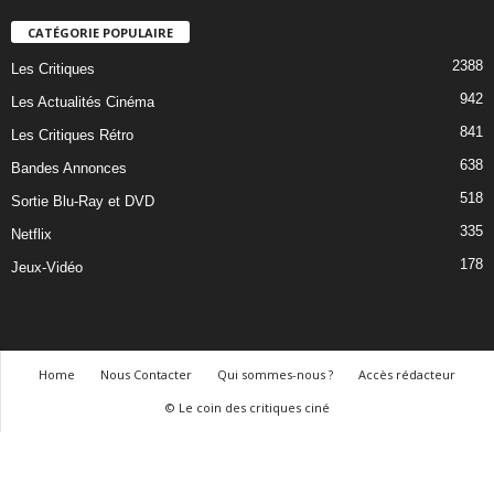
CATÉGORIE POPULAIRE
2388
Les Critiques
942
Les Actualités Cinéma
841
Les Critiques Rétro
638
Bandes Annonces
518
Sortie Blu-Ray et DVD
335
Netflix
178
Jeux-Vidéo
Home
Nous Contacter
Qui sommes-nous ?
Accès rédacteur
© Le coin des critiques ciné