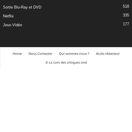
518
Sortie Blu-Ray et DVD
335
Netflix
177
Jeux-Vidéo
Home
Nous Contacter
Qui sommes-nous ?
Accès rédacteur
© Le coin des critiques ciné