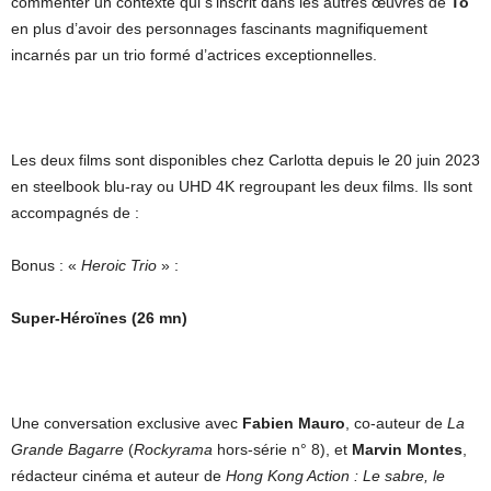
commenter un contexte qui s’inscrit dans les autres œuvres de
To
en plus d’avoir des personnages fascinants magnifiquement
incarnés par un trio formé d’actrices exceptionnelles.
Les deux films sont disponibles chez Carlotta depuis le 20 juin 2023
en steelbook blu-ray ou UHD 4K regroupant les deux films. Ils sont
accompagnés de :
Bonus : «
Heroic Trio
» :
Super-Héroïnes (26 mn)
Une conversation exclusive avec
Fabien Mauro
, co-auteur de
La
Grande Bagarre
(
Rockyrama
hors-série n° 8), et
Marvin Montes
,
rédacteur cinéma et auteur de
Hong Kong Action : Le sabre, le