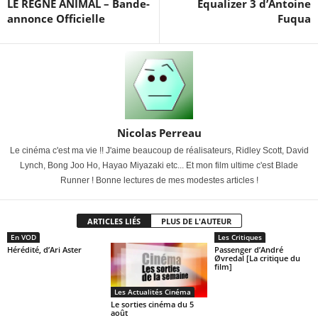
LE RÈGNE ANIMAL – Bande-
Equalizer 3 d’Antoine
annonce Officielle
Fuqua
Nicolas Perreau
Le cinéma c'est ma vie !! J'aime beaucoup de réalisateurs, Ridley Scott, David
Lynch, Bong Joo Ho, Hayao Miyazaki etc... Et mon film ultime c'est Blade
Runner ! Bonne lectures de mes modestes articles !
ARTICLES LIÉS
PLUS DE L'AUTEUR
En VOD
Les Critiques
Hérédité, d’Ari Aster
Passenger d’André
Øvredal [La critique du
film]
Les Actualités Cinéma
Le sorties cinéma du 5
août