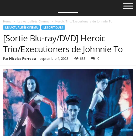
Home
Les Actualités Cinéma
Heroic Trio/Executioners de Johnnie To
LES ACTUALITÉS CINÉMA
LES CRITIQUES
[Sortie Blu-ray/DVD] Heroic
Trio/Executioners de Johnnie To
Par
Nicolas Perreau
-
septembre 4, 2023
635
0