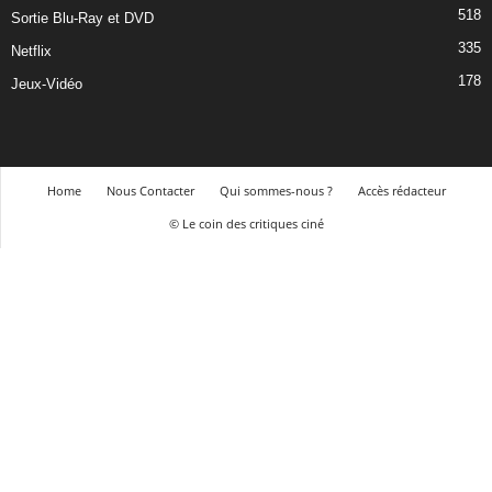
518
Sortie Blu-Ray et DVD
335
Netflix
178
Jeux-Vidéo
Home
Nous Contacter
Qui sommes-nous ?
Accès rédacteur
© Le coin des critiques ciné