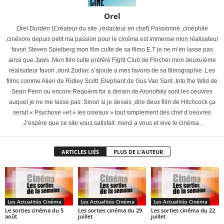
Orel
Orel Durden (Créateur du site ,rédacteur en chef) Passionné ,cinéphile
,cinévore depuis petit ma passion pour le cinéma est immense mon réalisateur
favori Steven Spielberg mon film culte de sa filmo E.T je ne m’en lasse pas
ainsi que Jaws .Mon film culte préféré Fight Club de Fincher mon deuxuième
réalisateur favori ,dont Zodiac s’ajoute a mes favoris de sa filmographie .Les
films comme Alien de Ridley Scott ,Elephant de Gus Van Sant ,Into the Wild de
Sean Penn ou encore Requiem for a dream de Aronofsky sont les oeuvres
auquel je ne me lasse pas .Sinon si je devais ,dire deux film de Hitchcock ça
serait « Psychose »et « les oiseaux » tout simplement des chef d’oeuvres
.J’espère que ce site vous satisfait ,merci a vous et vive le cinéma .
ARTICLES LIÉS
PLUS DE L'AUTEUR
Les Actualités Cinéma
Les Actualités Cinéma
Les Actualités Cinéma
Le sorties cinéma du 5
Les sorties cinéma du 29
Les sorties cinéma du 22
août
juillet
juillet