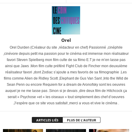
Orel
Orel Durden (Créateur du site ,rédacteur en chef) Passionné ,cinéphile
,cinévore depuis petit ma passion pour le cinéma est immense mon réalisateur
favori Steven Spielberg mon film culte de sa filmo E.T je ne m’en lasse pas
ainsi que Jaws .Mon film culte préféré Fight Club de Fincher mon deuxuième
réalisateur favori ,dont Zodiac s’ajoute a mes favoris de sa filmographie .Les
films comme Alien de Ridley Scott ,Elephant de Gus Van Sant ,Into the Wild de
Sean Penn ou encore Requiem for a dream de Aronofsky sont les oeuvres
auquel je ne me lasse pas .Sinon si je devais ,dire deux film de Hitchcock ça
serait « Psychose »et « les oiseaux » tout simplement des chef d’oeuvres
.J’espère que ce site vous satisfait ,merci a vous et vive le cinéma .
ARTICLES LIÉS
PLUS DE L'AUTEUR