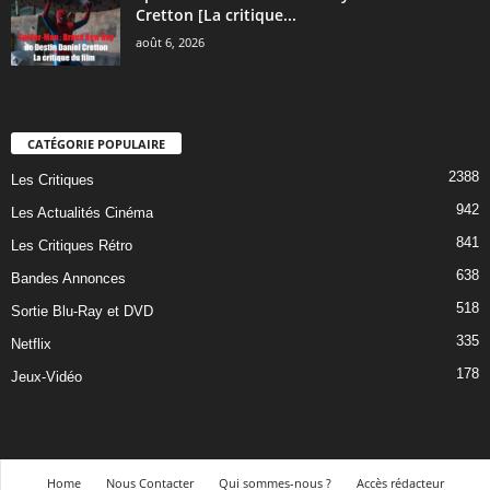
Cretton [La critique...
août 6, 2026
CATÉGORIE POPULAIRE
2388
Les Critiques
942
Les Actualités Cinéma
841
Les Critiques Rétro
638
Bandes Annonces
518
Sortie Blu-Ray et DVD
335
Netflix
178
Jeux-Vidéo
Home
Nous Contacter
Qui sommes-nous ?
Accès rédacteur