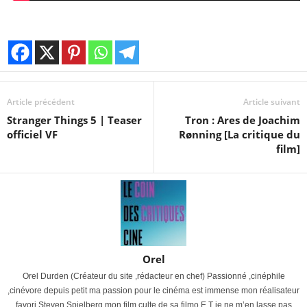
Article précédent
Article suivant
Stranger Things 5 | Teaser
Tron : Ares de Joachim
officiel VF
Rønning [La critique du
film]
Orel
Orel Durden (Créateur du site ,rédacteur en chef) Passionné ,cinéphile
,cinévore depuis petit ma passion pour le cinéma est immense mon réalisateur
favori Steven Spielberg mon film culte de sa filmo E.T je ne m’en lasse pas