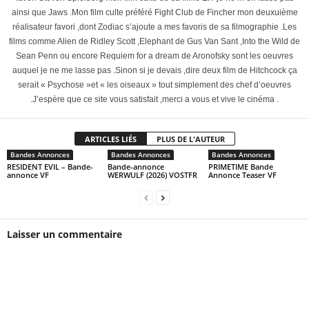
ainsi que Jaws .Mon film culte préféré Fight Club de Fincher mon deuxuième
réalisateur favori ,dont Zodiac s’ajoute a mes favoris de sa filmographie .Les
films comme Alien de Ridley Scott ,Elephant de Gus Van Sant ,Into the Wild de
Sean Penn ou encore Requiem for a dream de Aronofsky sont les oeuvres
auquel je ne me lasse pas .Sinon si je devais ,dire deux film de Hitchcock ça
serait « Psychose »et « les oiseaux » tout simplement des chef d’oeuvres
.J’espère que ce site vous satisfait ,merci a vous et vive le cinéma .
ARTICLES LIÉS
PLUS DE L'AUTEUR
Bandes Annonces
Bandes Annonces
Bandes Annonces
RESIDENT EVIL – Bande-
Bande-annonce
PRIMETIME Bande
annonce VF
WERWULF (2026) VOSTFR
Annonce Teaser VF
Laisser un commentaire