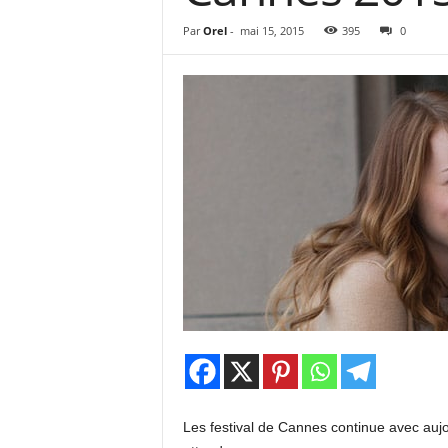
e
s
Par
Orel
-
mai 15, 2015
395
0
C
r
i
t
i
q
u
e
s
C
i
n
é
Les festival de Cannes continue avec aujo