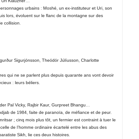
, Uri Klauzner…
personnages urbains : Moshé, un ex-instituteur et Uri, son
is lors, évoluent sur le flanc de la montagne sur des
e collision.
urður Sigurjónsson, Theódór Júlíusson, Charlotte
res qui ne se parlent plus depuis quarante ans vont devoir
cieux : leurs béliers.
der Pal Vicky, Rajbir Kaur, Gurpreet Bhangu…
djab de 1984, faite de paranoïa, de méfiance et de peur.
tsar ; cinq mois plus tôt, un fermier est contraint à tuer le
 celle de l’homme ordinaire écartelé entre les abus des
ratiste Sikh, lie ces deux histoires.