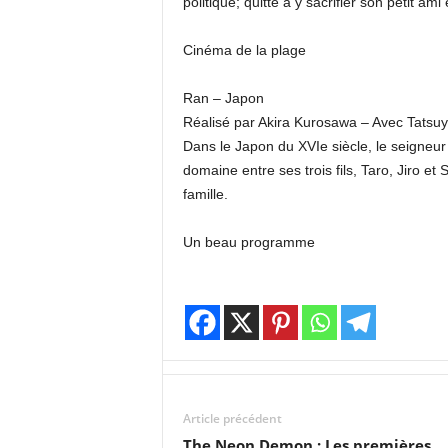
politique; quitte à y sacrifier son petit am
Cinéma de la plage
Ran – Japon
Réalisé par Akira Kurosawa – Avec Tatsu
Dans le Japon du XVIe siècle, le seigneur 
domaine entre ses trois fils, Taro, Jiro et 
famille.
Un beau programme
Article précédent
The Neon Demon : Les premières