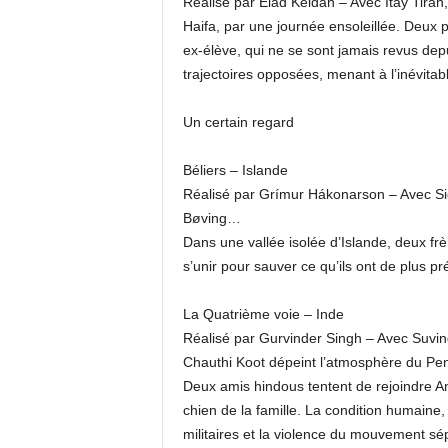
Réalisé par Elad Keidan – Avec Itay Tiran
Haifa, par une journée ensoleillée. Deux 
ex-élève, qui ne se sont jamais revus depu
trajectoires opposées, menant à l’inévitabl
Un certain regard
Béliers – Islande
Réalisé par Grímur Hákonarson – Avec Sig
Bøving…
Dans une vallée isolée d’Islande, deux frè
s’unir pour sauver ce qu’ils ont de plus pré
La Quatrième voie – Inde
Réalisé par Gurvinder Singh – Avec Suvin
Chauthi Koot dépeint l’atmosphère du Pen
Deux amis hindous tentent de rejoindre Amri
chien de la famille. La condition humaine,
militaires et la violence du mouvement sépa