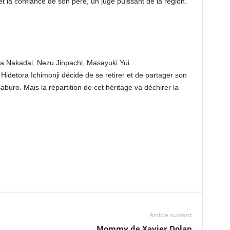
i et la confiance de son père, un juge puissant de la région.
ya Nakadai, Nezu Jinpachi, Masayuki Yui…
Hidetora Ichimonji décide de se retirer et de partager son
Saburo. Mais la répartition de cet héritage va déchirer la
Article suivant
Mommy de Xavier Dolan