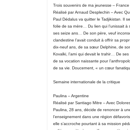
Trois souvenirs de ma jeunesse – France
Réalisé par Arnaud Desplechin – Avec Que
Paul Dédalus va quitter le Tadjikistan. I
folie de sa mère… Du lien qui l’unissait à
ses seize ans… De son père, veuf incon
clandestine l’avait conduit à offrir sa pr
dix-neuf ans, de sa sœur Delphine, de so
Kovalki, l’ami qui devait le trahir… De se
de sa vocation naissante pour l’anthropolo
de sa vie. Doucement, « un cœur fanatiqu
Semaine internationale de la critique
Paulina – Argentine
Réalisé par Santiago Mitre – Avec Dolor
Paulina, 28 ans, décide de renoncer à une
l’enseignement dans une région défavoris
elle s’accroche pourtant à sa mission pé