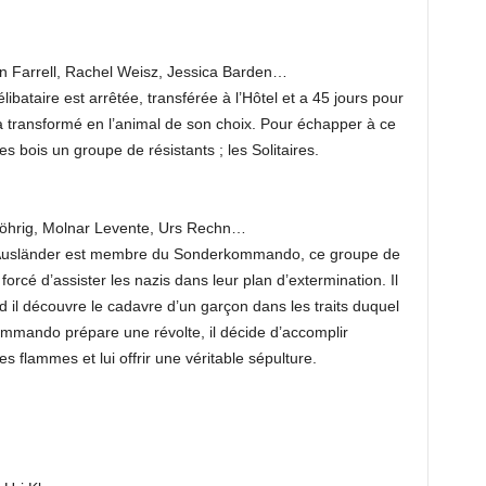
n Farrell, Rachel Weisz, Jessica Barden…
ataire est arrêtée, transférée à l’Hôtel et a 45 jours pour
ra transformé en l’animal de son choix. Pour échapper à ce
es bois un groupe de résistants ; les Solitaires.
öhrig, Molnar Levente, Urs Rechn…
 Ausländer est membre du Sonderkommando, ce groupe de
forcé d’assister les nazis dans leur plan d’extermination. Il
d il découvre le cadavre d’un garçon dans les traits duquel
kommando prépare une révolte, il décide d’accomplir
es flammes et lui offrir une véritable sépulture.