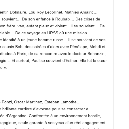
ntin Dolmaire, Lou Roy Lecollinet, Mathieu Amalric…
l se souvient… De son enfance à Roubaix… Des crises de
 son frère Ivan, enfant pieux et violent…Il se souvient… De
solable… De ce voyage en URSS où une mission
opre identité à un jeune homme russe… Il se souvient de ses
n cousin Bob, des soirées d’alors avec Pénélope, Mehdi et
s études à Paris, de sa rencontre avec le docteur Behanzin,
gie… Et surtout, Paul se souvient d’Esther. Elle fut le cœur
e ».
es Fonzi, Oscar Martinez, Esteban Lamothe…
 brillante carrière d’avocate pour se consacrer à
ée d’Argentine. Confrontée à un environnement hostile,
dagogique, seule garante à ses yeux d’un réel engagement