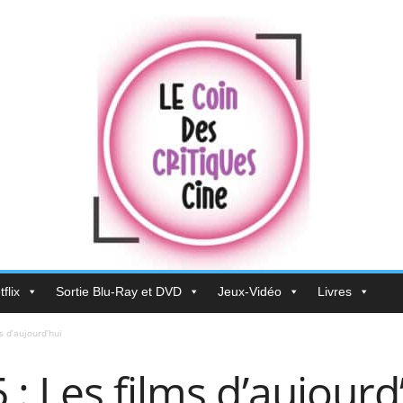
flix
Sortie Blu-Ray et DVD
Jeux-Vidéo
Livres
s d’aujourd’hui
: Les films d’aujourd