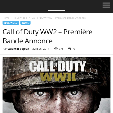
Home
Jeux-Vidéo
Call of Duty WW2 – Première Bande Annonce
JEUX-VIDÉO
NEWS
Call of Duty WW2 – Première
Bande Annonce
Par
valentin pejoux
-
avril 26, 2017
773
0