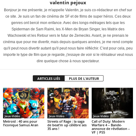
valentin pejoux
Bonjour je me présente, je m'appelle Valentin, je suis co-rédacteur en chef sur
ce site. Je suis un fan de cinéma de SF et de films de super héros. Ces deux
genres ont bercé mon enfance. Avec des longs-métrages tels que les
Spiderman de Sam Raimi, les X-Men de Bryan Singer, les Matrix des
Wachowski et les Retour vers le futur de Zemeciks. Avant, je ne prenais le
cinéma que pour me divertir, mais depuis quelques années, je me rend compte
qu'il peut nous divertir autant qu'il peut nous faire réfléchir. C'est pour cela, peu
importe le type de film que je regarde, j'essaye de voir si le rélisateur veut nous
dire quelque chose à nous spectateur.
ARTICLES LIÉS
PLUS DE L'AUTEUR
Jeux-Vidéo
Jeux-Vidéo
Jeux-Vidéo
Metroid : 40 ans pour
Streets of Rage : la saga
Call of Duty: Modern
l’iconique Samus Aran
de beat’m up célèbre ses
Warfare 4 – Bande-
35 ans !
annonce de révélation –
VF | PS5