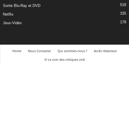
518
Sortie Blu-Ray et DVD
335
Netflix
178
Jeux-Vidéo
Home
Nous Contacter
Qui sommes-nous ?
Accès rédacteur
© Le coin des critiques ciné