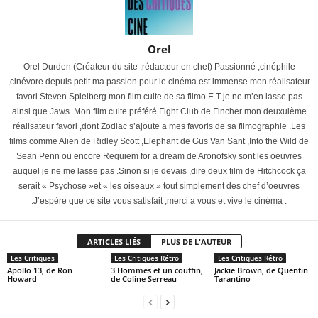
Orel
Orel Durden (Créateur du site ,rédacteur en chef) Passionné ,cinéphile
,cinévore depuis petit ma passion pour le cinéma est immense mon réalisateur
favori Steven Spielberg mon film culte de sa filmo E.T je ne m’en lasse pas
ainsi que Jaws .Mon film culte préféré Fight Club de Fincher mon deuxuième
réalisateur favori ,dont Zodiac s’ajoute a mes favoris de sa filmographie .Les
films comme Alien de Ridley Scott ,Elephant de Gus Van Sant ,Into the Wild de
Sean Penn ou encore Requiem for a dream de Aronofsky sont les oeuvres
auquel je ne me lasse pas .Sinon si je devais ,dire deux film de Hitchcock ça
serait « Psychose »et « les oiseaux » tout simplement des chef d’oeuvres
.J’espère que ce site vous satisfait ,merci a vous et vive le cinéma .
ARTICLES LIÉS
PLUS DE L'AUTEUR
Les Critiques
Les Critiques Rétro
Les Critiques Rétro
Apollo 13, de Ron
3 Hommes et un couffin,
Jackie Brown, de Quentin
Howard
de Coline Serreau
Tarantino