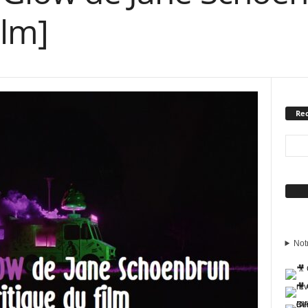
ilm]
Rec
Sui
Not