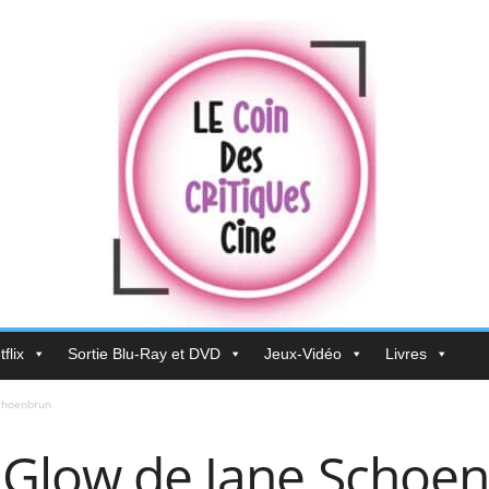
flix
Sortie Blu-Ray et DVD
Jeux-Vidéo
Livres
Schoenbrun
V Glow de Jane Schoe