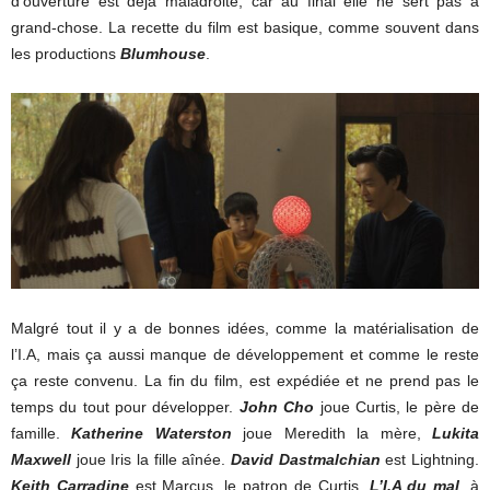
d’ouverture est déjà maladroite, car au final elle ne sert pas à
grand-chose. La recette du film est basique, comme souvent dans
les productions
Blumhouse
.
Malgré tout il y a de bonnes idées, comme la matérialisation de
l’I.A, mais ça aussi manque de développement et comme le reste
ça reste convenu. La fin du film, est expédiée et ne prend pas le
temps du tout pour développer.
John Cho
joue Curtis, le père de
famille.
Katherine Waterston
joue Meredith la mère,
Lukita
Maxwell
joue Iris la fille aînée.
David Dastmalchian
est Lightning.
Keith Carradine
est Marcus, le patron de Curtis.
L’I.A du mal
, à