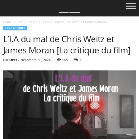
Home
Les Critiques
L’I.A du mal de Chris Weitz et James Moran
LES CRITIQUES
L’I.A du mal de Chris Weitz et
James Moran [La critique du film]
Par
Orel
-
décembre 30, 2024
905
0