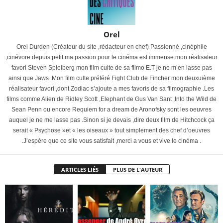
Orel
Orel Durden (Créateur du site ,rédacteur en chef) Passionné ,cinéphile
,cinévore depuis petit ma passion pour le cinéma est immense mon réalisateur
favori Steven Spielberg mon film culte de sa filmo E.T je ne m’en lasse pas
ainsi que Jaws .Mon film culte préféré Fight Club de Fincher mon deuxuième
réalisateur favori ,dont Zodiac s’ajoute a mes favoris de sa filmographie .Les
films comme Alien de Ridley Scott ,Elephant de Gus Van Sant ,Into the Wild de
Sean Penn ou encore Requiem for a dream de Aronofsky sont les oeuvres
auquel je ne me lasse pas .Sinon si je devais ,dire deux film de Hitchcock ça
serait « Psychose »et « les oiseaux » tout simplement des chef d’oeuvres
.J’espère que ce site vous satisfait ,merci a vous et vive le cinéma .
ARTICLES LIÉS
PLUS DE L'AUTEUR