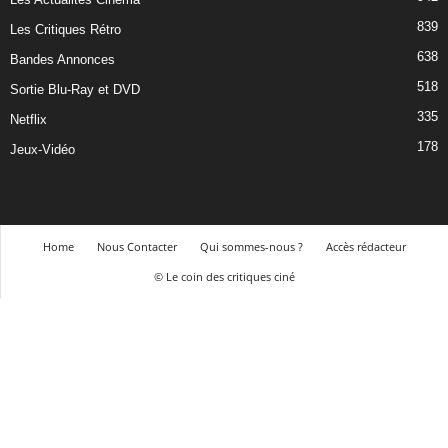
839
Les Critiques Rétro
638
Bandes Annonces
518
Sortie Blu-Ray et DVD
335
Netflix
178
Jeux-Vidéo
Home
Nous Contacter
Qui sommes-nous ?
Accès rédacteur
© Le coin des critiques ciné