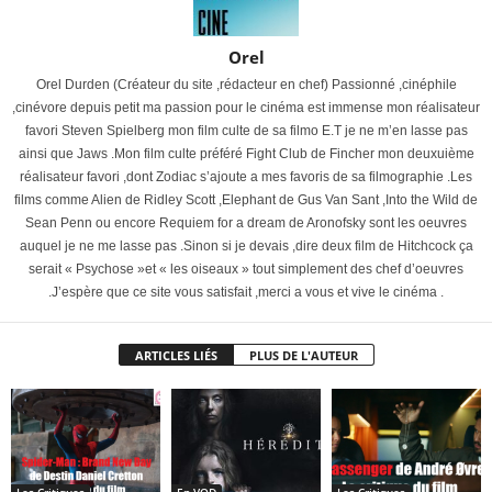
Orel
Orel Durden (Créateur du site ,rédacteur en chef) Passionné ,cinéphile
,cinévore depuis petit ma passion pour le cinéma est immense mon réalisateur
favori Steven Spielberg mon film culte de sa filmo E.T je ne m’en lasse pas
ainsi que Jaws .Mon film culte préféré Fight Club de Fincher mon deuxuième
réalisateur favori ,dont Zodiac s’ajoute a mes favoris de sa filmographie .Les
films comme Alien de Ridley Scott ,Elephant de Gus Van Sant ,Into the Wild de
Sean Penn ou encore Requiem for a dream de Aronofsky sont les oeuvres
auquel je ne me lasse pas .Sinon si je devais ,dire deux film de Hitchcock ça
serait « Psychose »et « les oiseaux » tout simplement des chef d’oeuvres
.J’espère que ce site vous satisfait ,merci a vous et vive le cinéma .
ARTICLES LIÉS
PLUS DE L'AUTEUR