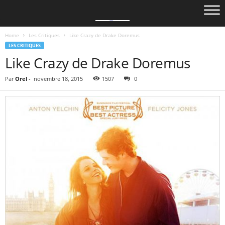
Home
Les Critiques
Like Crazy de Drake Doremus
LES CRITIQUES
Like Crazy de Drake Doremus
Par
Orel
-
novembre 18, 2015
1507
0