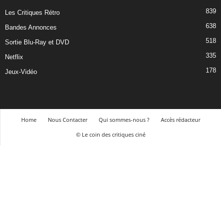
839
Les Critiques Rétro
638
Bandes Annonces
518
Sortie Blu-Ray et DVD
335
Netflix
178
Jeux-Vidéo
Home
Nous Contacter
Qui sommes-nous ?
Accès rédacteur
© Le coin des critiques ciné