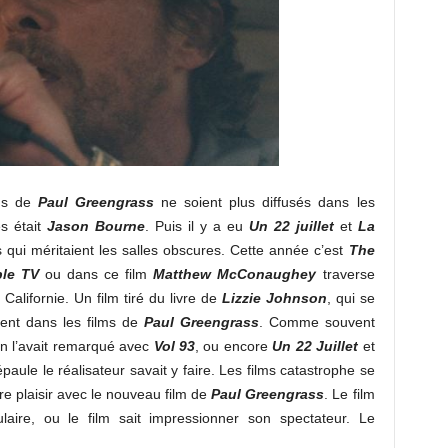
ms de
Paul Greengrass
ne soient plus diffusés dans les
es était
Jason Bourne
. Puis il y a eu
Un 22 juillet
et
La
s qui méritaient les salles obscures. Cette année c’est
The
le TV
ou dans ce film
Matthew McConaughey
traverse
alifornie. Un film tiré du livre de
Lizzie Johnson
, qui se
ent dans les films de
Paul Greengrass
. Comme souvent
on l’avait remarqué avec
Vol 93
, ou encore
Un 22 Juillet
et
aule le réalisateur savait y faire. Les films catastrophe se
re plaisir avec le nouveau film de
Paul Greengrass
. Le film
ulaire, ou le film sait impressionner son spectateur. Le