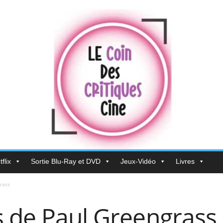
flix
Sortie Blu-Ray et DVD
Jeux-Vidéo
Livres
rass
 de Paul Greengrass [