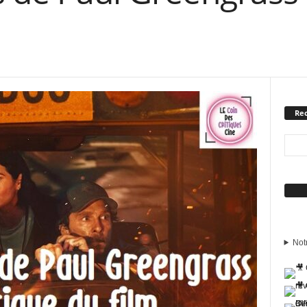
Rec
Sui
Not