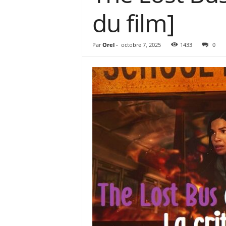
e
du film]
s
C
r
Par
Orel
-
octobre 7, 2025
1433
0
i
t
i
q
u
e
s
C
i
n
é