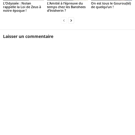
L’Odyssée : Nolan
L’Amitié à l’épreuve du
On est tous le Gourou(té)
rappelle la Loi de Zeus à
temps chez les Banshees
de quelqu’un !
notre époque !
d’Inisherin ?
Laisser un commentaire