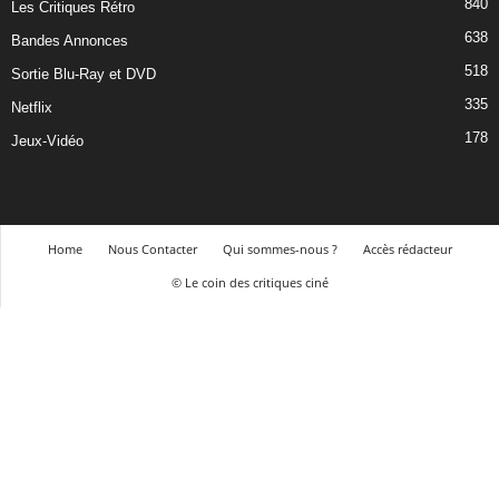
840
Les Critiques Rétro
638
Bandes Annonces
518
Sortie Blu-Ray et DVD
335
Netflix
178
Jeux-Vidéo
Home
Nous Contacter
Qui sommes-nous ?
Accès rédacteur
© Le coin des critiques ciné