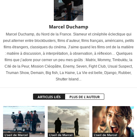
Marcel Duchamp
Marcel Duchamp, du Nord de la France. Slameur et cinéphile éclectique qui
peut alterner entre blockbusters, films d’auteur, films français, américains, petits
films étrangers, classiques du cinéma. J’aime quand les films ont de la matière
: matière à discussion, à interprétation, à observation, à réflexion… Quelques
films que j’adore pour cerner un peu mes goûts : Matrix, Mommy, Timbuktu, la
Cité de la Peur, Mission Cléopâtre, Enemy, Seven, Fight Club, Usual Suspect,
Truman Show, Demain, Big fish, La Haine, La Vie est belle, Django, Rubber,
Shutter Island...
ARTICLES LIÉS
PLUS DE L'AUTEUR
L'oeil de Marcel
L'oeil de Marcel
L'oeil de Marcel