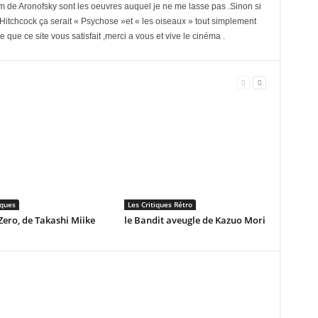
 de Aronofsky sont les oeuvres auquel je ne me lasse pas .Sinon si
e Hitchcock ça serait « Psychose »et « les oiseaux » tout simplement
 que ce site vous satisfait ,merci a vous et vive le cinéma .
iques
Les Critiques Rétro
ero, de Takashi Miike
le Bandit aveugle de Kazuo Mori