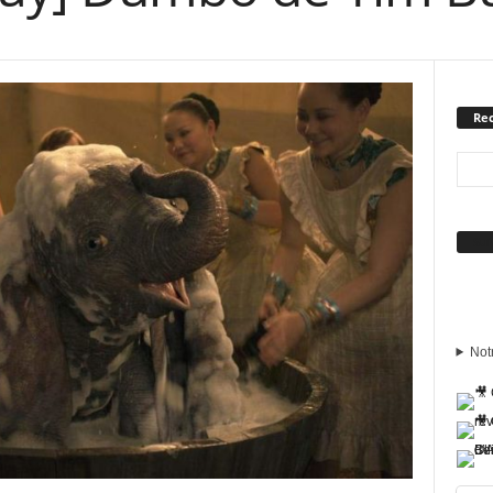
Rec
Sui
Not