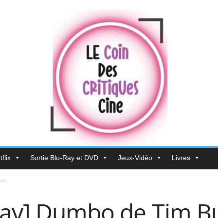
flix
Sortie Blu-Ray et DVD
Jeux-Vidéo
Livres
ton
-Ray] Dumbo de Tim B