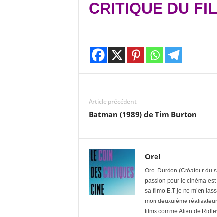
CRITIQUE DU FI
Article précédent
Batman (1989) de Tim Burton
Orel
Orel Durden (Créateur du si
passion pour le cinéma est
sa filmo E.T je ne m’en las
mon deuxuième réalisateur f
films comme Alien de Ridle