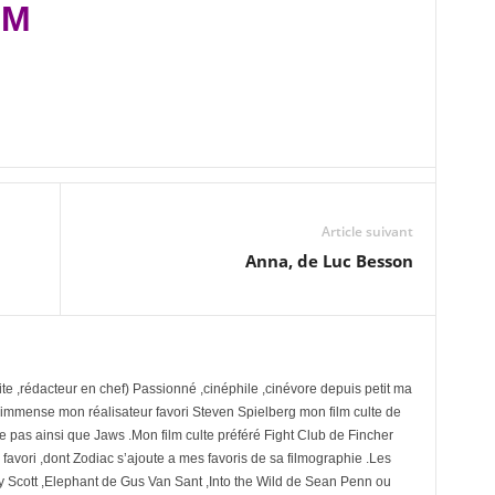
LM
Article suivant
Anna, de Luc Besson
te ,rédacteur en chef) Passionné ,cinéphile ,cinévore depuis petit ma
 immense mon réalisateur favori Steven Spielberg mon film culte de
se pas ainsi que Jaws .Mon film culte préféré Fight Club de Fincher
avori ,dont Zodiac s’ajoute a mes favoris de sa filmographie .Les
y Scott ,Elephant de Gus Van Sant ,Into the Wild de Sean Penn ou