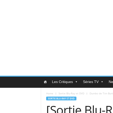
L
Les Critiques
Séries TV
Net
e
C
Home
Sortie Blu-Ray et DVD
Dumbo de Tim Bur
o
SORTIE BLU-RAY ET DVD
i
[Sortie Blu
n
d