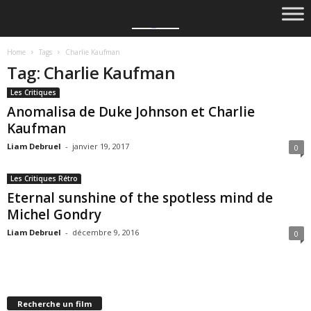
Home
Tags
Charlie Kaufman
Tag: Charlie Kaufman
Les Critiques
Anomalisa de Duke Johnson et Charlie
Kaufman
Liam Debruel
-
janvier 19, 2017
0
Les Critiques Rétro
Eternal sunshine of the spotless mind de
Michel Gondry
Liam Debruel
-
décembre 9, 2016
0
Recherche un film