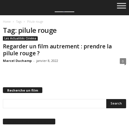
Home
Tags
Pilule rouge
Tag: pilule rouge
Les Actualités Cinéma
Regarder un film autrement : prendre la
pilule rouge ?
Marcel Duchamp
-
janvier 8, 2022
0
Recherche un film
Suivez-nous sur Facebook