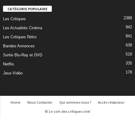
CATÉGORIE POPULAIRE
2388
Les Critiques
942
Les Actualités Cinéma
841
Les Critiques Rétro
638
Bandes Annonces
518
Sortie Blu-Ray et DVD
335
Netflix
178
Jeux-Vidéo
Home
Nous Contacter
Qui sommes-nous ?
Accès rédacteur
© Le coin des critiques ciné