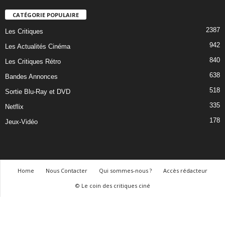
CATÉGORIE POPULAIRE
2387
Les Critiques
942
Les Actualités Cinéma
840
Les Critiques Rétro
638
Bandes Annonces
518
Sortie Blu-Ray et DVD
335
Netflix
178
Jeux-Vidéo
Home
Nous Contacter
Qui sommes-nous ?
Accès rédacteur
© Le coin des critiques ciné