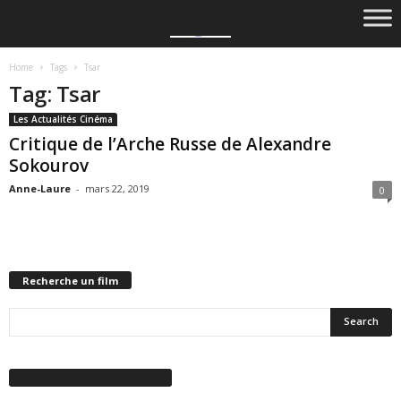
Home
Tags
Tsar
Tag: Tsar
Les Actualités Cinéma
Critique de l’Arche Russe de Alexandre
Sokourov
Anne-Laure
-
mars 22, 2019
0
Recherche un film
Suivez-nous sur Facebook